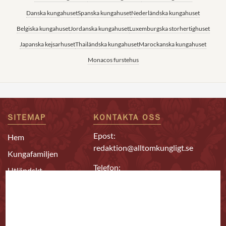
Danska kungahuset
Spanska kungahuset
Nederländska kungahuset
Belgiska kungahuset
Jordanska kungahuset
Luxemburgska storhertighuset
Japanska kejsarhuset
Thailändska kungahuset
Marockanska kungahuset
Monacos furstehus
SITEMAP
KONTAKTA OSS
Epost:
Hem
redaktion@alltomkungligt.se
Kungafamiljen
Telefon:
Utländskt
08-611 90 10
Kändisar
Chefredaktör & ansvarig
Redaktion
utgivare
Bästa kungahus-
Daniel Nyhlén