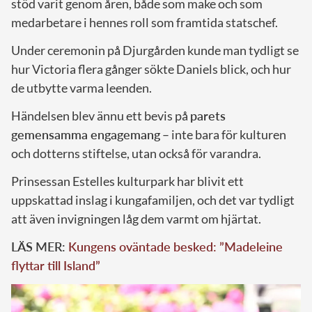
stöd varit genom åren, både som make och som
medarbetare i hennes roll som framtida statschef.
Under ceremonin på Djurgården kunde man tydligt se
hur Victoria flera gånger sökte Daniels blick, och hur
de utbytte varma leenden.
Händelsen blev ännu ett bevis på
parets
gemensamma engagemang
– inte bara för kulturen
och dotterns stiftelse, utan också för varandra.
Prinsessan Estelles kulturpark har blivit ett
uppskattad inslag i kungafamiljen, och det var tydligt
att även invigningen låg dem varmt om hjärtat.
LÄS MER:
Kungens oväntade besked: ”Madeleine
flyttar till Island”