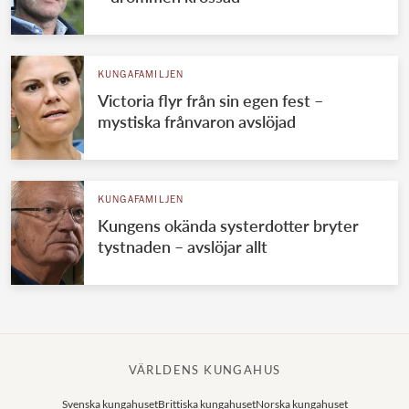
KUNGAFAMILJEN
Victoria flyr från sin egen fest –
mystiska frånvaron avslöjad
KUNGAFAMILJEN
Kungens okända systerdotter bryter
tystnaden – avslöjar allt
VÄRLDENS KUNGAHUS
Svenska kungahuset
Brittiska kungahuset
Norska kungahuset