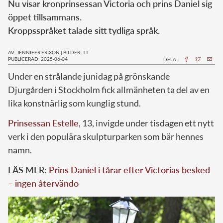
Nu visar kronprinsessan Victoria och prins Daniel sig
öppet tillsammans.
Kroppsspråket talade sitt tydliga språk.
AV: JENNIFER ERIXON
|
BILDER: TT
PUBLICERAD: 2025-06-04
DELA:
Under en strålande junidag på grönskande
Djurgården i Stockholm fick allmänheten ta del av en
lika konstnärlig som kunglig stund.
Prinsessan Estelle
, 13, invigde under tisdagen ett nytt
verk i den populära skulpturparken som bär hennes
namn.
LÄS MER:
Prins Daniel i tårar efter Victorias besked
– ingen återvändo