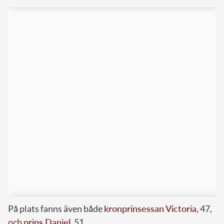
På plats fanns även både
kronprinsessan Victoria
, 47,
och
prins Daniel
, 51.