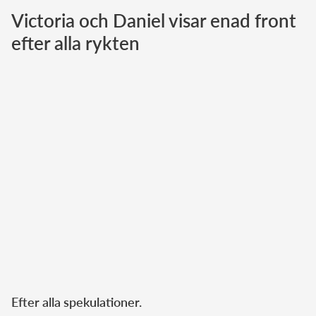
Victoria och Daniel visar enad front
Norska kungahuset
efter alla rykten
Danska kungahuset
Spanska kungahuset
Nederländska kungahuset
Belgiska kungahuset
Jordanska kungahuset
Luxemburgska storhertighuset
Japanska kejsarhuset
Thailändska kungahuset
Marockanska kungahuset
Monacos furstehus
Efter alla spekulationer.