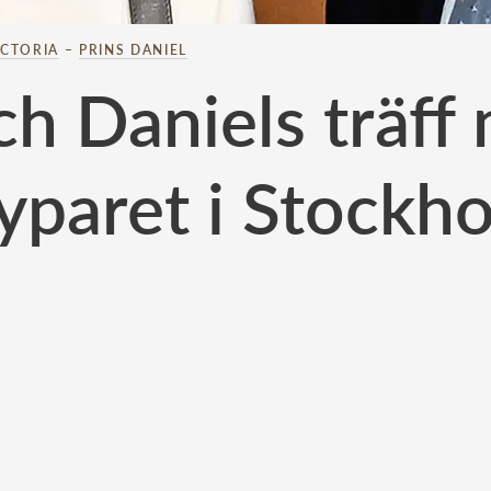
ICTORIA
–
PRINS DANIEL
ch Daniels träf
yparet i Stockh