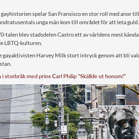
gayhistorien spelar San Fransisco en stor roll med anor till
undratusentals unga män kom till området för att leta guld.
0-talen blev stadsdelen Castro ett av världens mest kän
ade LBTQ-kulturen.
 gayaktivisten Harvey Milk stort intryck genom att bli val
 stan.
i storbråk med prins Carl Philip ”Skällde ut honom!”