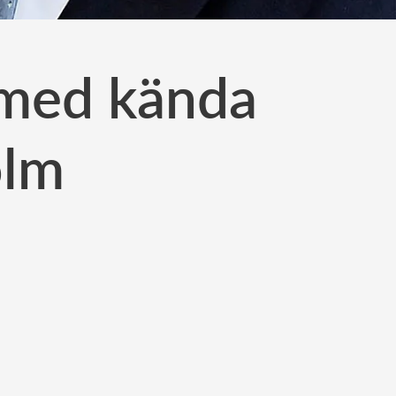
f med kända
olm