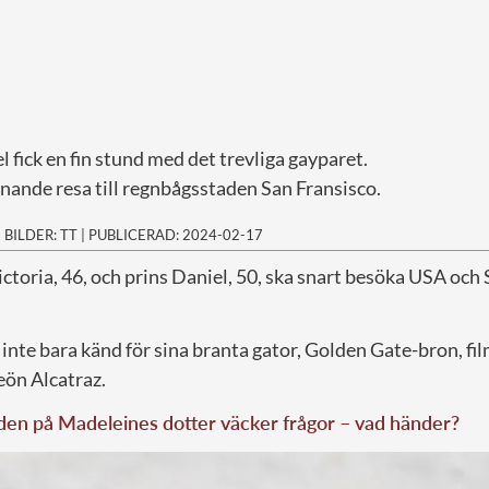
l fick en fin stund med det trevliga gayparet.
nande resa till regnbågsstaden San Fransisco.
|
BILDER: TT
|
PUBLICERAD: 2024-02-17
ctoria, 46, och prins Daniel, 50, ska snart besöka USA och
r inte bara känd för sina branta gator, Golden Gate-bron, f
eön Alcatraz.
den på Madeleines dotter väcker frågor – vad händer?