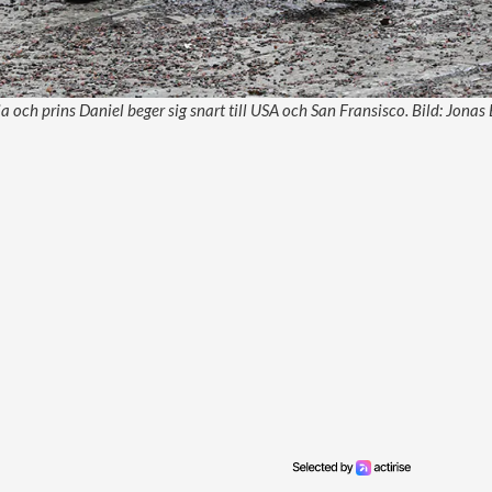
a och prins Daniel beger sig snart till USA och San Fransisco. Bild: Jona