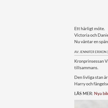
Ett härligt möte.
Victoria och Danie
Nu väntar en spän
AV: JENNIFER ERIXON
K
ronprinsessan Vi
tillsammans.
Den livliga stan ä
Harry och fängels
LÄS MER:
Nya bil