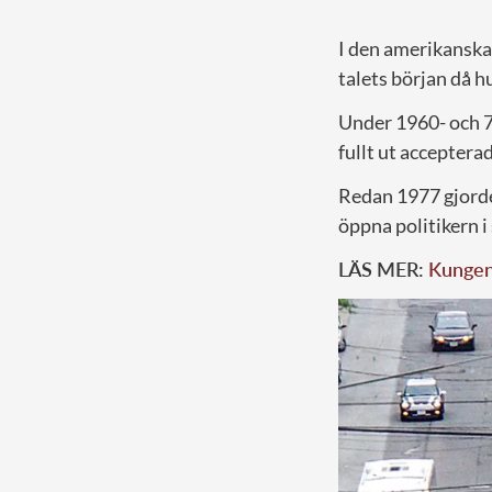
I den amerikanska 
talets början då h
Under 1960- och 7
fullt ut accepter
Redan 1977 gjorde
öppna politikern i
LÄS MER:
Kungen 