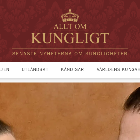
SENASTE NYHETERNA OM KUNGLIGHETER
LJEN
UTLÄNDSKT
KÄNDISAR
VÄRLDENS KUNGA