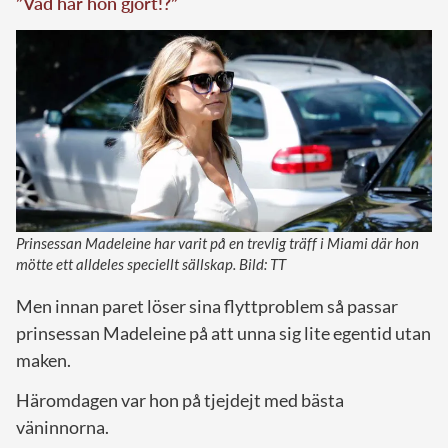
”Vad har hon gjort!?”
Prinsessan Madeleine har varit på en trevlig träff i Miami där hon
mötte ett alldeles speciellt sällskap. Bild: TT
Men innan paret löser sina flyttproblem så passar
prinsessan Madeleine på att unna sig lite egentid utan
maken.
Häromdagen var hon på tjejdejt med bästa
väninnorna.