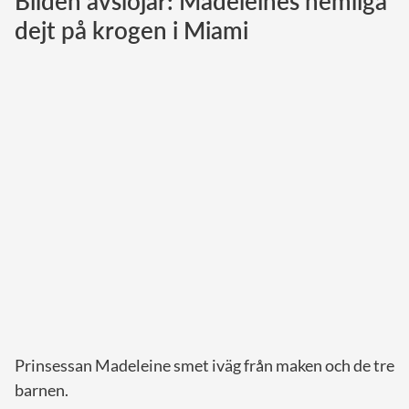
Bilden avslöjar: Madeleines hemliga
dejt på krogen i Miami
Norska kungahuset
Danska kungahuset
Spanska kungahuset
Nederländska kungahuset
Belgiska kungahuset
Jordanska kungahuset
Luxemburgska storhertighuset
Japanska kejsarhuset
Thailändska kungahuset
Marockanska kungahuset
Monacos furstehus
Prinsessan Madeleine smet iväg från maken och de tre
barnen.