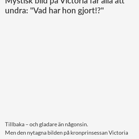
Mystisk bild på Victoria får alla att
undra: "Vad har hon gjort!?"
Norska kungahuset
Danska kungahuset
Spanska kungahuset
Nederländska kungahuset
Belgiska kungahuset
Jordanska kungahuset
Luxemburgska storhertighuset
Japanska kejsarhuset
Thailändska kungahuset
Marockanska kungahuset
Monacos furstehus
Tillbaka – och gladare än någonsin.
Men den nytagna bilden på kronprinsessan Victoria