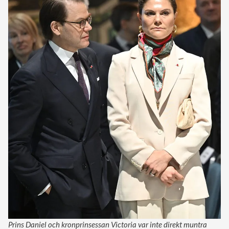
Prins Daniel och kronprinsessan Victoria var inte direkt muntra