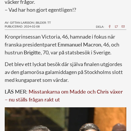
väcker frågor.
– Vad har hon gjort egentligen!?
AV: GITTAN LARSSON
|
BILDER: TT
PUBLICERAD: 2024-02-08
DELA:
K
ronprinsessan Victoria, 46, hamnade i fokus när
franska presidentparet
Emmanuel Macron
, 46, och
hustrun
Brigitte
, 70, var på statsbesök i Sverige.
Det blev ett lyckat besök där själva finalen utgjordes
av den glamorösa galamiddagen på Stockholms slott
med kungaparet som värdar.
LÄS MER:
Misstankarna om Madde och Chris växer
– nu ställs frågan rakt ut