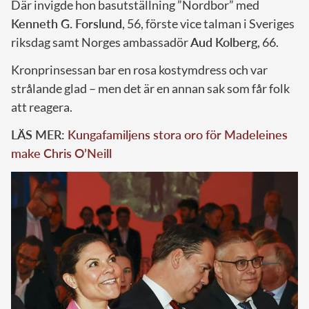
Där invigde hon basutställning ”Nordbor” med
Kenneth G. Forslund
, 56, förste vice talman i Sveriges
riksdag samt Norges ambassadör
Aud Kolberg
, 66.
Kronprinsessan bar en rosa kostymdress och var
strålande glad – men det är en annan sak som får folk
att reagera.
LÄS MER:
Kungafamiljens stora oro för Madeleines
make Chris O’Neill