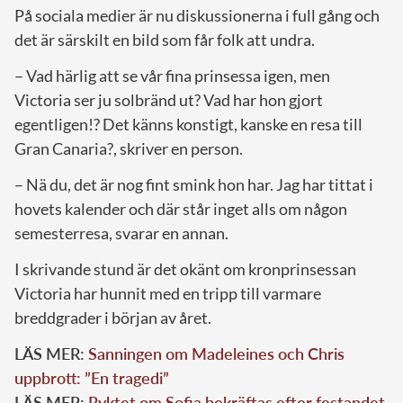
På sociala medier är nu diskussionerna i full gång och
det är särskilt en bild som får folk att undra.
– Vad härlig att se vår fina prinsessa igen, men
Victoria ser ju solbränd ut? Vad har hon gjort
egentligen!? Det känns konstigt, kanske en resa till
Gran Canaria?, skriver en person.
– Nä du, det är nog fint smink hon har. Jag har tittat i
hovets kalender och där står inget alls om någon
semesterresa, svarar en annan.
I skrivande stund är det okänt om kronprinsessan
Victoria har hunnit med en tripp till varmare
breddgrader i början av året.
LÄS MER:
Sanningen om Madeleines och Chris
uppbrott: ”En tragedi”
LÄS MER:
Ryktet om Sofia bekräftas efter festandet