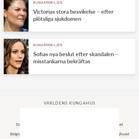
KUNGAFAMILJEN
Victorias stora besvikelse – efter
plötsliga sjukdomen
KUNGAFAMILJEN
Sofias nya beslut efter skandalen –
misstankarna bekräftas
VÄRLDENS KUNGAHUS
Svenska kungahuset
Brittiska kungahuset
Norska kungahuset
Danska kungahuset
Spanska kungahuset
Nederländska kungahuset
Belgiska kungahuset
Jordanska kungahuset
Luxemburgska storhertighuset