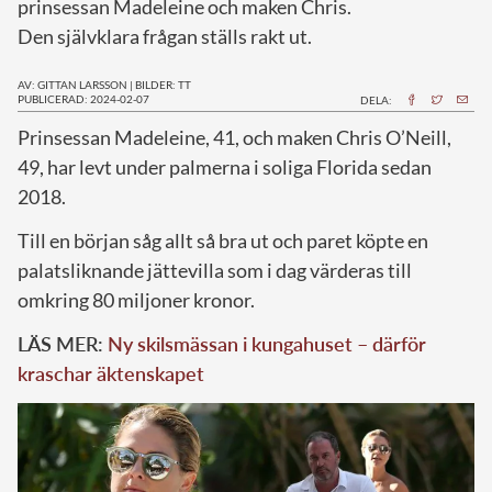
prinsessan Madeleine och maken Chris.
Den självklara frågan ställs rakt ut.
AV: GITTAN LARSSON
|
BILDER: TT
PUBLICERAD: 2024-02-07
DELA:
P
rinsessan Madeleine, 41, och maken Chris O’Neill,
49, har levt under palmerna i soliga Florida sedan
2018.
Till en början såg allt så bra ut och paret köpte en
palatsliknande jättevilla som i dag värderas till
omkring 80 miljoner kronor.
LÄS MER:
Ny skilsmässan i kungahuset – därför
kraschar äktenskapet