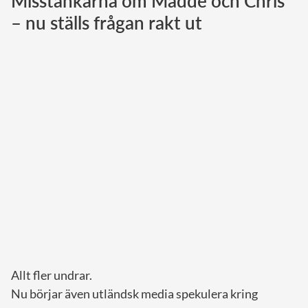
Misstankarna om Madde och Chris
– nu ställs frågan rakt ut
Norska kungahuset
Danska kungahuset
Spanska kungahuset
Nederländska kungahuset
Belgiska kungahuset
Jordanska kungahuset
Luxemburgska storhertighuset
Japanska kejsarhuset
Thailändska kungahuset
Marockanska kungahuset
Monacos furstehus
Allt fler undrar.
Nu börjar även utländsk media spekulera kring