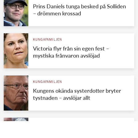
Prins Daniels tunga besked på Solliden
– drömmen krossad
KUNGAFAMILJEN
Victoria flyr från sin egen fest –
mystiska frånvaron avslöjad
KUNGAFAMILJEN
Kungens okända systerdotter bryter
tystnaden – avslöjar allt
KUNGAFAMILJEN
Kungens kärleksmys med Silvia – se