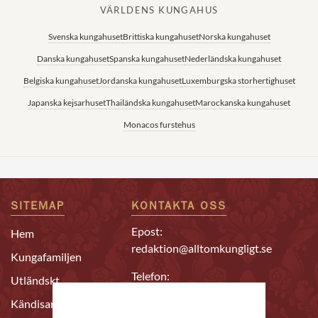
VÄRLDENS KUNGAHUS
Svenska kungahuset
Brittiska kungahuset
Norska kungahuset
Danska kungahuset
Spanska kungahuset
Nederländska kungahuset
Belgiska kungahuset
Jordanska kungahuset
Luxemburgska storhertighuset
Japanska kejsarhuset
Thailändska kungahuset
Marockanska kungahuset
Monacos furstehus
SITEMAP
KONTAKTA OSS
Epost:
Hem
redaktion@alltomkungligt.se
Kungafamiljen
Telefon:
Utländskt
08-611 90 10
Kändisar