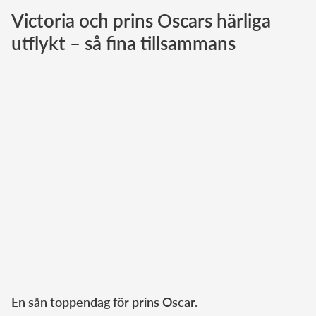
Victoria och prins Oscars härliga
Norska kungahuset
utflykt – så fina tillsammans
Danska kungahuset
Spanska kungahuset
Nederländska kungahuset
Belgiska kungahuset
Jordanska kungahuset
Luxemburgska storhertighuset
Japanska kejsarhuset
Thailändska kungahuset
Marockanska kungahuset
Monacos furstehus
En sån toppendag för prins Oscar.