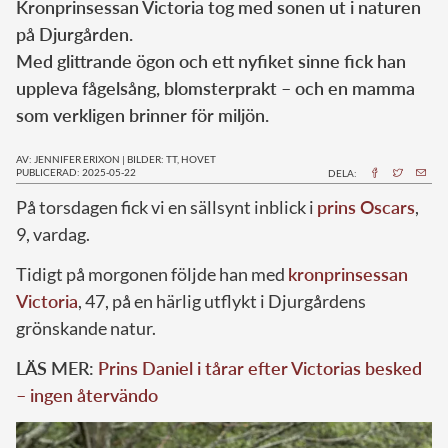
Kronprinsessan Victoria tog med sonen ut i naturen
på Djurgården.
Med glittrande ögon och ett nyfiket sinne fick han
uppleva fågelsång, blomsterprakt – och en mamma
som verkligen brinner för miljön.
AV: JENNIFER ERIXON
|
BILDER: TT, HOVET
PUBLICERAD: 2025-05-22
DELA:
På torsdagen fick vi en sällsynt inblick i
prins Oscars
,
9, vardag.
Tidigt på morgonen följde han med
kronprinsessan
Victoria
, 47, på en härlig utflykt i Djurgårdens
grönskande natur.
LÄS MER:
Prins Daniel i tårar efter Victorias besked
– ingen återvändo