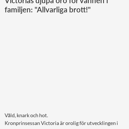
Victorias djupa oro för vännen i
familjen: "Allvarliga brott!"
Norska kungahuset
Danska kungahuset
Spanska kungahuset
Nederländska kungahuset
Belgiska kungahuset
Jordanska kungahuset
Luxemburgska storhertighuset
Japanska kejsarhuset
Thailändska kungahuset
Marockanska kungahuset
Monacos furstehus
Våld, knark och hot.
Kronprinsessan Victoria är orolig för utvecklingen i