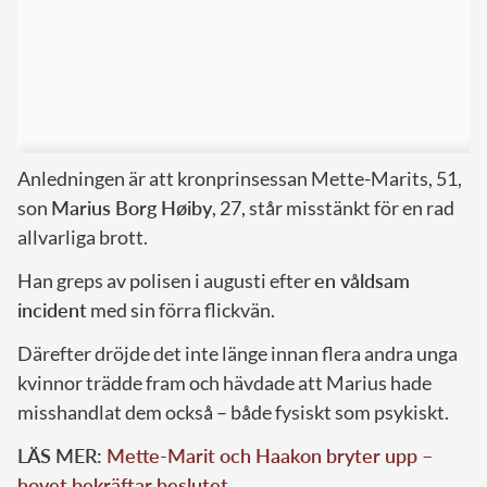
Anledningen är att kronprinsessan Mette-Marits, 51,
son
Marius Borg Høiby
, 27, står misstänkt för en rad
allvarliga brott.
Han greps av polisen i augusti efter
en våldsam
incident
med sin förra flickvän.
Därefter dröjde det inte länge innan flera andra unga
kvinnor trädde fram och hävdade att Marius hade
misshandlat dem också – både fysiskt som psykiskt.
LÄS MER:
Mette-Marit och Haakon bryter upp –
hovet bekräftar beslutet