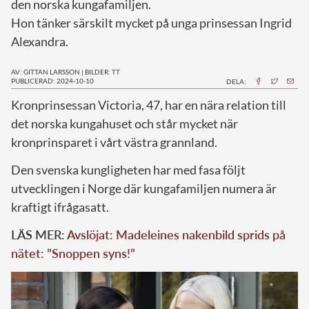
den norska kungafamiljen.
Hon tänker särskilt mycket på unga prinsessan Ingrid
Alexandra.
AV: GITTAN LARSSON
|
BILDER: TT
PUBLICERAD: 2024-10-10
DELA:
K
ronprinsessan Victoria, 47, har en nära relation till
det norska kungahuset och står mycket när
kronprinsparet i vårt västra grannland.
Den svenska kungligheten har med fasa följt
utvecklingen i Norge där kungafamiljen numera är
kraftigt ifrågasatt.
LÄS MER:
Avslöjat: Madeleines nakenbild sprids på
nätet: ”Snoppen syns!”