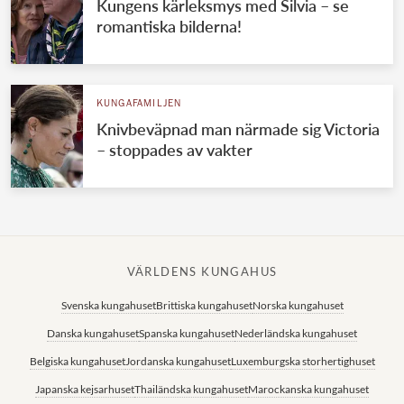
Kungens kärleksmys med Silvia – se
romantiska bilderna!
KUNGAFAMILJEN
Knivbeväpnad man närmade sig Victoria
– stoppades av vakter
VÄRLDENS KUNGAHUS
Svenska kungahuset
Brittiska kungahuset
Norska kungahuset
Danska kungahuset
Spanska kungahuset
Nederländska kungahuset
Belgiska kungahuset
Jordanska kungahuset
Luxemburgska storhertighuset
Japanska kejsarhuset
Thailändska kungahuset
Marockanska kungahuset