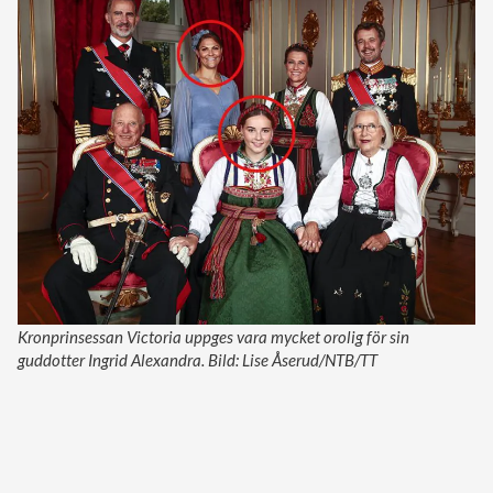
Kronprinsessan Victoria uppges vara mycket orolig för sin
guddotter Ingrid Alexandra. Bild: Lise Åserud/NTB/TT