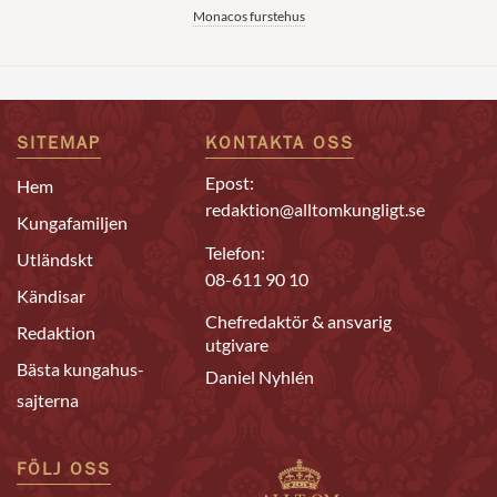
Monacos furstehus
SITEMAP
KONTAKTA OSS
Epost:
Hem
redaktion@alltomkungligt.se
Kungafamiljen
Telefon:
Utländskt
08-611 90 10
Kändisar
Chefredaktör & ansvarig
Redaktion
utgivare
Bästa kungahus-
Daniel Nyhlén
sajterna
FÖLJ OSS