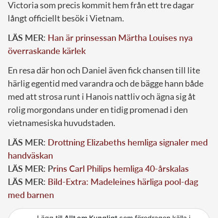
Victoria som precis kommit hem från ett tre dagar
långt officiellt besök i Vietnam.
LÄS MER:
Han är prinsessan Märtha Louises nya
överraskande kärlek
En resa där hon och Daniel även fick chansen till lite
härlig egentid med varandra och de bägge hann både
med att strosa runt i Hanois nattliv och ägna sig åt
rolig morgondans under en tidig promenad i den
vietnamesiska huvudstaden.
LÄS MER:
Drottning Elizabeths hemliga signaler med
handväskan
LÄS MER: P
rins Carl Philips hemliga 40-årskalas
LÄS MER:
Bild-Extra: Madeleines härliga pool-dag
med barnen
Lägg till
Allt om Kungligt
som föredragen källa i