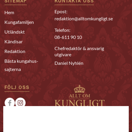
SITEMAP
KONTAKTA OSS
Epost:
Hem
redaktion@alltomkungligt.se
Kungafamiljen
Telefon:
Utländskt
08-611 90 10
Kändisar
Chefredaktör & ansvarig
Redaktion
utgivare
Bästa kungahus-
Daniel Nyhlén
sajterna
FÖLJ OSS
|
|
Sponsrat
Tipsa oss
Annonsera