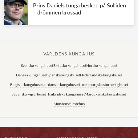
Prins Daniels tunga besked på Solliden
– drömmen krossad
VÄRLDENS KUNGAHUS
Svenska kungahuset
Brittiska kungahuset
Norska kungahuset
Danska kungahuset
Spanska kungahuset
Nederländska kungahuset
Belgiska kungahuset
Jordanska kungahuset
Luxemburgska storhertighuset
Japanska kejsarhuset
Thailändska kungahuset
Marockanska kungahuset
Monacos furstehus