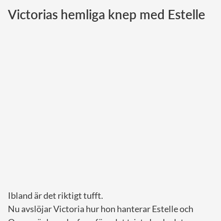
Victorias hemliga knep med Estelle
Norska kungahuset
Danska kungahuset
Spanska kungahuset
Nederländska kungahuset
Belgiska kungahuset
Jordanska kungahuset
Luxemburgska storhertighuset
Japanska kejsarhuset
Thailändska kungahuset
Marockanska kungahuset
Monacos furstehus
Ibland är det riktigt tufft.
Nu avslöjar Victoria hur hon hanterar Estelle och