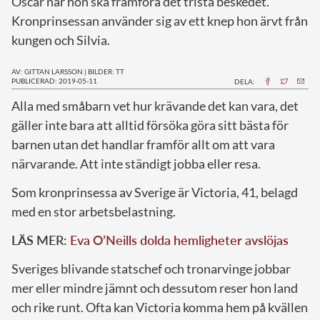
Oscar när hon ska framföra det trista beskedet.
Kronprinsessan använder sig av ett knep hon ärvt från
kungen och Silvia.
AV: GITTAN LARSSON
|
BILDER: TT
PUBLICERAD: 2019-05-11
DELA:
A
lla med småbarn vet hur krävande det kan vara, det
gäller inte bara att alltid försöka göra sitt bästa för
barnen utan det handlar framför allt om att vara
närvarande. Att inte ständigt jobba eller resa.
Som kronprinsessa av Sverige är Victoria, 41, belagd
med en stor arbetsbelastning.
LÄS MER:
Eva O’Neills dolda hemligheter avslöjas
Sveriges blivande statschef och tronarvinge jobbar
mer eller mindre jämnt och dessutom reser hon land
och rike runt. Ofta kan Victoria komma hem på kvällen