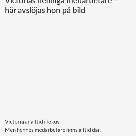
Victorias hemliga medarbetare –
här avslöjas hon på bild
Norska kungahuset
Danska kungahuset
Spanska kungahuset
Nederländska kungahuset
Belgiska kungahuset
Jordanska kungahuset
Luxemburgska storhertighuset
Japanska kejsarhuset
Thailändska kungahuset
Marockanska kungahuset
Monacos furstehus
Victoria är alltid i fokus.
Men hennes medarbetare finns alltid där.