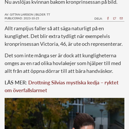
Nu avslöjas kvinnan bakom kronprinsessan på bild.
AV: GITTAN LARSSON
|
BILDER: TT
PUBLICERAD: 2023-10-25
DELA:
A
llt rampljus faller så att säga naturligt på en
kunglighet. Det blir extra tydligt när exempelvis
kronprinsessan Victoria, 46, är ute och representerar.
Det som inte många ser är dock att kungligheterna
omges av en rad olika hovlakejer som hjälper till med
allt från att öppna dörrar till att bära handväskor.
LÄS MER:
Drottning Silvias mystiska kedja – ryktet
om överfallslarmet