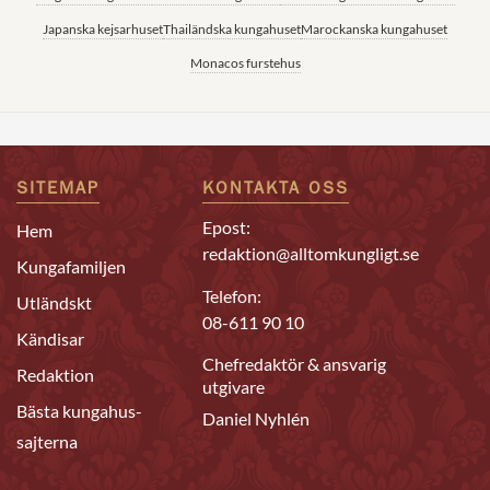
Japanska kejsarhuset
Thailändska kungahuset
Marockanska kungahuset
Monacos furstehus
SITEMAP
KONTAKTA OSS
Epost:
Hem
redaktion@alltomkungligt.se
Kungafamiljen
Telefon:
Utländskt
08-611 90 10
Kändisar
Chefredaktör & ansvarig
Redaktion
utgivare
Bästa kungahus-
Daniel Nyhlén
sajterna