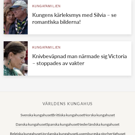
KUNGAFAMILJEN
Kungens kärleksmys med Silvia – se
romantiska bilderna!
KUNGAFAMILJEN
Knivbeväpnad man närmade sig Victoria
– stoppades av vakter
VÄRLDENS KUNGAHUS
Svenska kungahuset
Brittiska kungahuset
Norska kungahuset
Danska kungahuset
Spanska kungahuset
Nederländska kungahuset
Belgiska kungahuset
Jordanska kungahuset
Luxemburgska storhertighuset