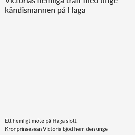
Victorias hemliga träff med unge
kändismannen på Haga
Norska kungahuset
Danska kungahuset
Spanska kungahuset
Nederländska kungahuset
Belgiska kungahuset
Jordanska kungahuset
Luxemburgska storhertighuset
Japanska kejsarhuset
Thailändska kungahuset
Marockanska kungahuset
Monacos furstehus
Ett hemligt möte på Haga slott.
Kronprinsessan Victoria bjöd hem den unge