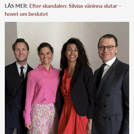
LÄS MER:
Efter skandalen: Silvias väninna slutar –
hovet om beslutet