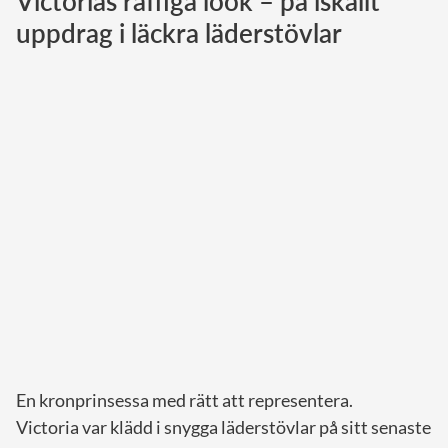
Victorias raffiga look – på iskallt
uppdrag i läckra läderstövlar
Norska kungahuset
Danska kungahuset
Spanska kungahuset
Nederländska kungahuset
Belgiska kungahuset
Jordanska kungahuset
Luxemburgska storhertighuset
Japanska kejsarhuset
Thailändska kungahuset
Marockanska kungahuset
Monacos furstehus
En kronprinsessa med rätt att representera.
Victoria var klädd i snygga läderstövlar på sitt senaste