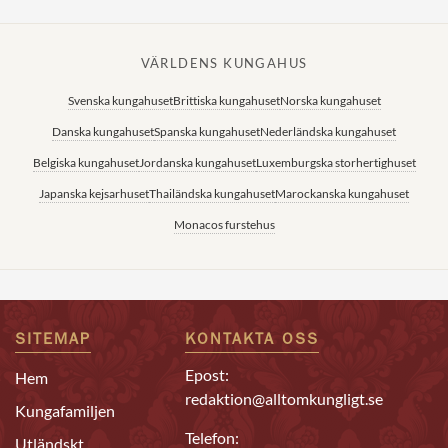
VÄRLDENS KUNGAHUS
Svenska kungahuset
Brittiska kungahuset
Norska kungahuset
Danska kungahuset
Spanska kungahuset
Nederländska kungahuset
Belgiska kungahuset
Jordanska kungahuset
Luxemburgska storhertighuset
Japanska kejsarhuset
Thailändska kungahuset
Marockanska kungahuset
Monacos furstehus
SITEMAP
KONTAKTA OSS
Epost:
Hem
redaktion@alltomkungligt.se
Kungafamiljen
Telefon:
Utländskt