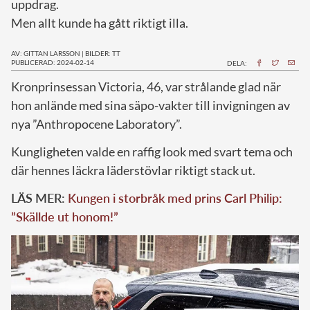
uppdrag.
Men allt kunde ha gått riktigt illa.
AV: GITTAN LARSSON
|
BILDER: TT
PUBLICERAD: 2024-02-14
DELA:
K
ronprinsessan Victoria, 46, var strålande glad när
hon anlände med sina säpo-vakter till invigningen av
nya ”Anthropocene Laboratory”.
Kungligheten valde en raffig look med svart tema och
där hennes läckra läderstövlar riktigt stack ut.
LÄS MER:
Kungen i storbråk med prins Carl Philip:
”Skällde ut honom!”