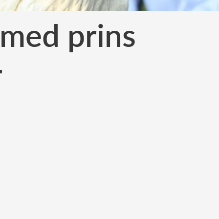
 med prins
r