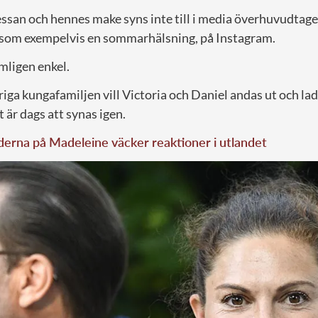
ssan och hennes make syns inte till i media överhuvudtage
g, som exempelvis en sommarhälsning, på Instagram.
mligen enkel.
iga kungafamiljen vill Victoria och Daniel andas ut och la
t är dags att synas igen.
derna på Madeleine väcker reaktioner i utlandet