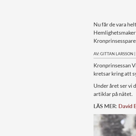
Nu får de vara helt
Hemlighetsmakerie
Kronprinsessparet 
AV: GITTAN LARSSON
K
ronprinsessan Vi
kretsar kring att s
Under året ser vi 
artiklar på nätet.
LÄS MER:
David 