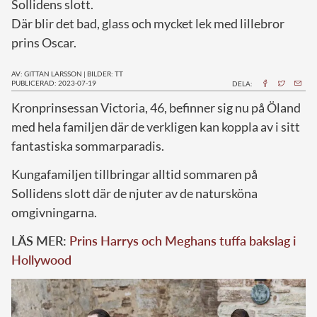
Sollidens slott.
Där blir det bad, glass och mycket lek med lillebror
prins Oscar.
AV: GITTAN LARSSON
|
BILDER: TT
PUBLICERAD: 2023-07-19
DELA:
K
ronprinsessan Victoria, 46, befinner sig nu på Öland
med hela familjen där de verkligen kan koppla av i sitt
fantastiska sommarparadis.
Kungafamiljen tillbringar alltid sommaren på
Sollidens slott där de njuter av de natursköna
omgivningarna.
LÄS MER:
Prins Harrys och Meghans tuffa bakslag i
Hollywood