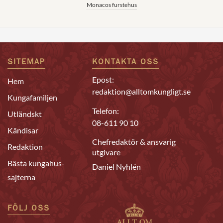
Monacos furstehus
SITEMAP
KONTAKTA OSS
Epost:
Hem
redaktion@alltomkungligt.se
Kungafamiljen
Telefon:
Utländskt
08-611 90 10
Kändisar
Chefredaktör & ansvarig
Redaktion
utgivare
Bästa kungahus-
Daniel Nyhlén
sajterna
FÖLJ OSS