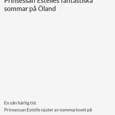
Prinsessan Estelles fantastiska
sommar på Öland
Norska kungahuset
Danska kungahuset
Spanska kungahuset
Nederländska kungahuset
Belgiska kungahuset
Jordanska kungahuset
Luxemburgska storhertighuset
Japanska kejsarhuset
Thailändska kungahuset
Marockanska kungahuset
Monacos furstehus
En sån härlig tid.
Prinsessan Estelle njuter av sommarlovet på