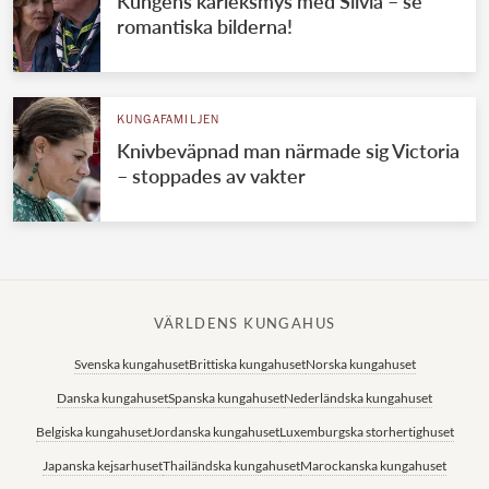
Kungens kärleksmys med Silvia – se
romantiska bilderna!
KUNGAFAMILJEN
Knivbeväpnad man närmade sig Victoria
– stoppades av vakter
VÄRLDENS KUNGAHUS
Svenska kungahuset
Brittiska kungahuset
Norska kungahuset
Danska kungahuset
Spanska kungahuset
Nederländska kungahuset
Belgiska kungahuset
Jordanska kungahuset
Luxemburgska storhertighuset
Japanska kejsarhuset
Thailändska kungahuset
Marockanska kungahuset