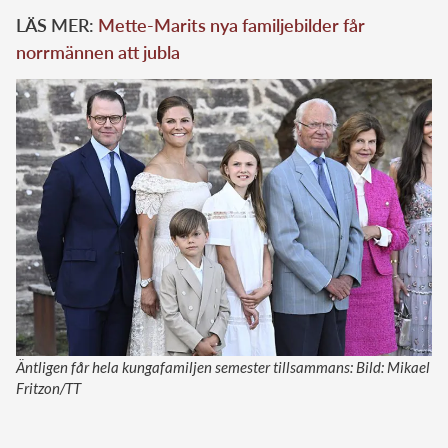
LÄS MER:
Mette-Marits nya familjebilder får
norrmännen att jubla
Äntligen får hela kungafamiljen semester tillsammans: Bild: Mikael
Fritzon/TT