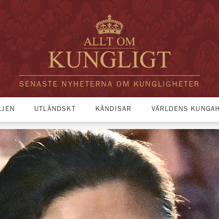
SENASTE NYHETERNA OM KUNGLIGHETER
LJEN
UTLÄNDSKT
KÄNDISAR
VÄRLDENS KUNGA