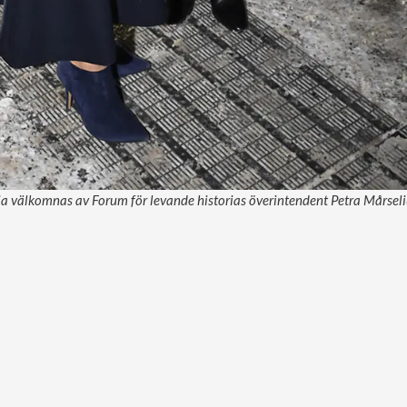
a välkomnas av Forum för levande historias överintendent Petra Mårseliu