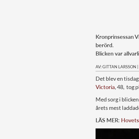
Kronprinsessan Vi
berörd.
Blicken var allvar
AV: GITTAN LARSSON
Det blev en tisdag
Victoria
, 48, tog 
Med sorg i blicken
årets mest ladda
LÄS MER:
Hovets 