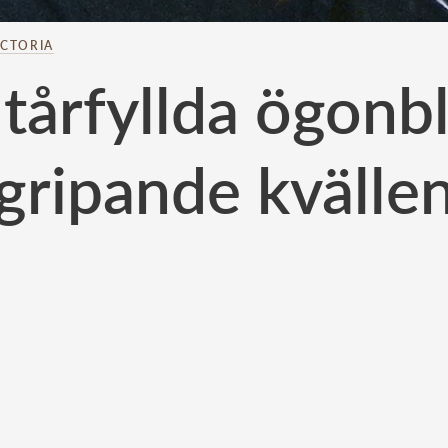
ICTORIA
 tårfyllda ögonb
gripande kvälle