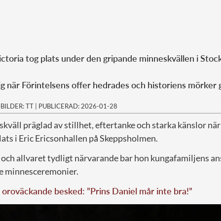
ctoria tog plats under den gripande minneskvällen i Sto
lig när Förintelsens offer hedrades och historiens mörker g
|
BILDER: TT
|
PUBLICERAD: 2026-01-28
skväll präglad av stillhet, eftertanke och starka känslor nä
plats i Eric Ericsonhallen på Skeppsholmen.
 och allvaret tydligt närvarande bar hon kungafamiljens an
de minnesceremonier.
oroväckande besked: ”Prins Daniel mår inte bra!”