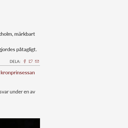
ckholm, märkbart
jordes påtagligt.
DELA:
r
kronprinsessan
svar under en av