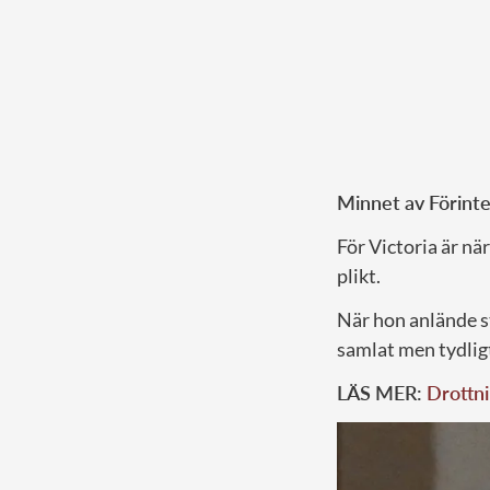
Minnet av Förint
För Victoria är nä
plikt.
När hon anlände st
samlat men tydligt
LÄS MER:
Drottni