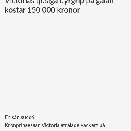
Victorias tjusiga dyrgrip på galan –
kostar 150 000 kronor
Norska kungahuset
Danska kungahuset
Spanska kungahuset
Nederländska kungahuset
Belgiska kungahuset
Jordanska kungahuset
Luxemburgska storhertighuset
Japanska kejsarhuset
Thailändska kungahuset
Marockanska kungahuset
Monacos furstehus
En sån succé.
Kronprinsessan Victoria strålade vackert på