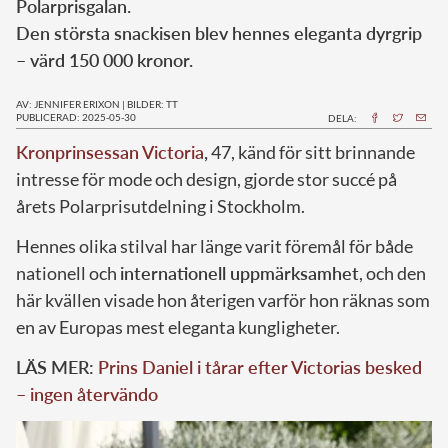
Polarprisgalan.
Den största snackisen blev hennes eleganta dyrgrip
– värd 150 000 kronor.
AV: JENNIFER ERIXON
|
BILDER: TT
PUBLICERAD: 2025-05-30
DELA:
Kronprinsessan Victoria
,
47, känd för sitt brinnande
intresse för mode och design, gjorde stor succé på
årets Polarprisutdelning i Stockholm.
Hennes olika stilval har länge varit föremål för både
nationell och
internationell uppmärksamhet
, och den
här kvällen visade hon återigen varför hon räknas som
en av Europas mest eleganta kungligheter.
LÄS MER:
Prins Daniel i tårar efter Victorias besked
– ingen återvändo