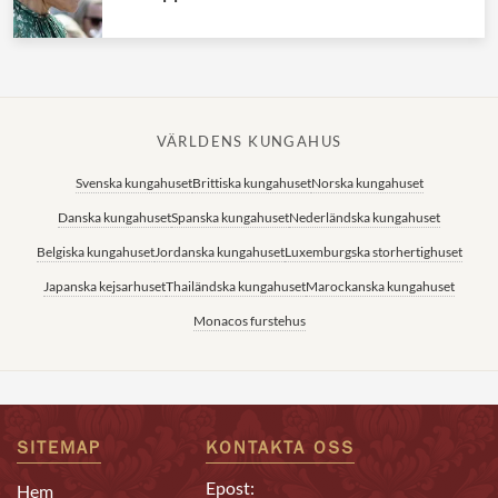
VÄRLDENS KUNGAHUS
Svenska kungahuset
Brittiska kungahuset
Norska kungahuset
Danska kungahuset
Spanska kungahuset
Nederländska kungahuset
Belgiska kungahuset
Jordanska kungahuset
Luxemburgska storhertighuset
Japanska kejsarhuset
Thailändska kungahuset
Marockanska kungahuset
Monacos furstehus
SITEMAP
KONTAKTA OSS
Epost:
Hem