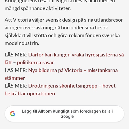
Kunglighetens resa till Nigeria blev lyckad med en
mängd spännande aktiviteter.
Att Victoria
väljer svensk design
på sina utlandsresor
är ingen överraskning, då hon under sina besök
självklart
vill stötta och göra reklam
för den svenska
modeindustrin.
LÄS MER:
Därför kan kungen vräka hyresgästerna så
lätt – politikerna rasar
LÄS MER:
Nya bilderna på Victoria – misstankarna
stämmer
LÄS MER:
Drottningens skönhetsingrepp – hovet
bekräftar operationen
Lägg till
Allt om Kungligt
som föredragen källa i
Google