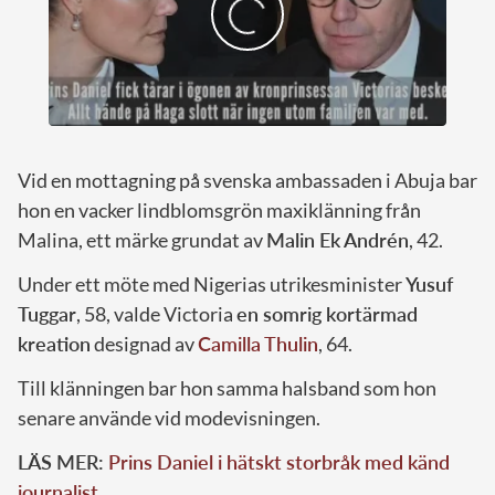
Vid en mottagning på svenska ambassaden i Abuja bar
hon en vacker lindblomsgrön maxiklänning från
Malina, ett märke grundat av
Malin Ek Andrén
, 42.
Under ett möte med Nigerias utrikesminister
Yusuf
Tuggar
, 58, valde Victoria
en somrig kortärmad
kreation
designad av
Camilla Thulin
, 64.
Till klänningen bar hon samma halsband som hon
senare använde vid modevisningen.
LÄS MER:
Prins Daniel i hätskt storbråk med känd
journalist