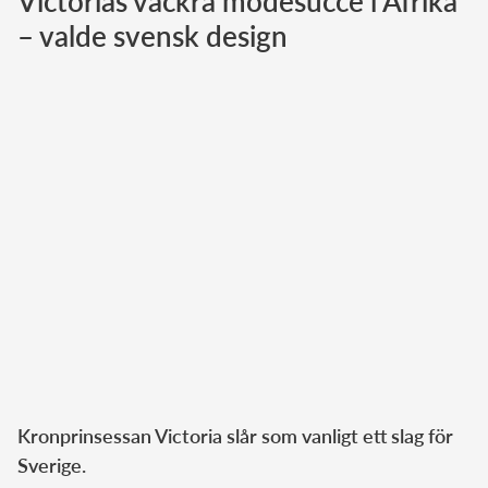
Victorias vackra modesuccé i Afrika
– valde svensk design
Norska kungahuset
Danska kungahuset
Spanska kungahuset
Nederländska kungahuset
Belgiska kungahuset
Jordanska kungahuset
Luxemburgska storhertighuset
Japanska kejsarhuset
Thailändska kungahuset
Marockanska kungahuset
Monacos furstehus
Kronprinsessan Victoria slår som vanligt ett slag för
Sverige.