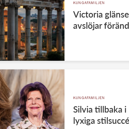
KUNGAFAMILJEN
Victoria glänse
avslöjar förän
KUNGAFAMILJEN
Silvia tillbaka
lyxiga stilsucc