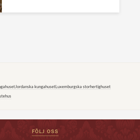
ngahuset
Jordanska kungahuset
Luxemburgska storhertighuset
stehus
FÖLJ OSS