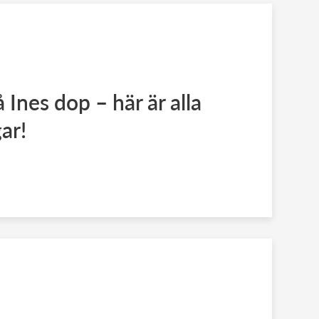
å Ines dop – här är alla
ar!