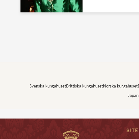
Svenska kungahuset
Brittiska kungahuset
Norska kungahuset
Japan
SIT