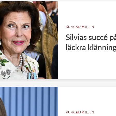
KUNGAFAMILJEN
Silvias succé p
läckra klänning
KUNGAFAMILJEN