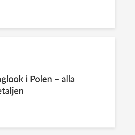
nglook i Polen – alla
etaljen