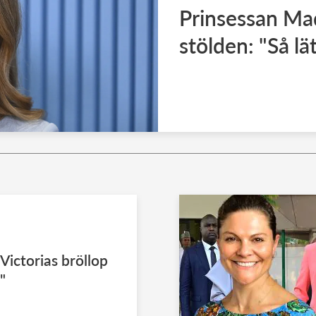
Prinsessan Mad
stölden: "Så lä
Victorias bröllop
"