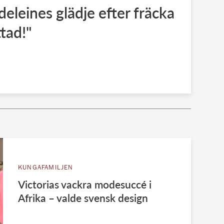
eleines glädje efter fräcka
ttad!"
KUNGAFAMILJEN
Victorias vackra modesuccé i
Afrika – valde svensk design