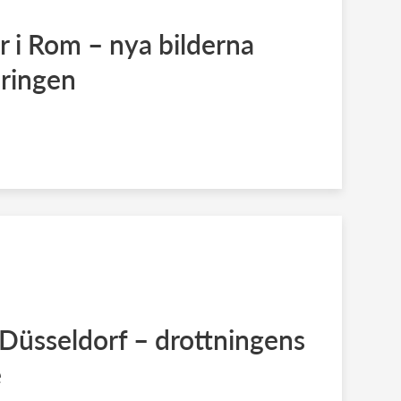
r i Rom – nya bilderna
dringen
 i Düsseldorf – drottningens
é