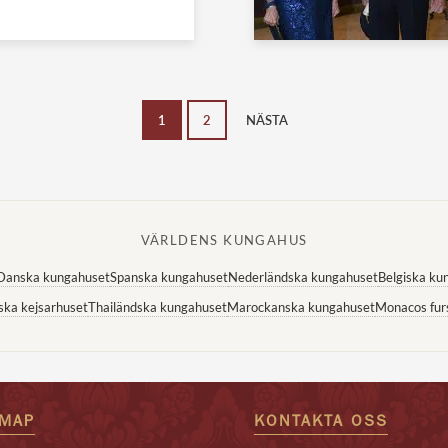
1
2
NÄSTA
VÄRLDENS KUNGAHUS
Danska kungahuset
Spanska kungahuset
Nederländska kungahuset
Belgiska ku
ska kejsarhuset
Thailändska kungahuset
Marockanska kungahuset
Monacos fur
EMAP
KONTAKTA OSS