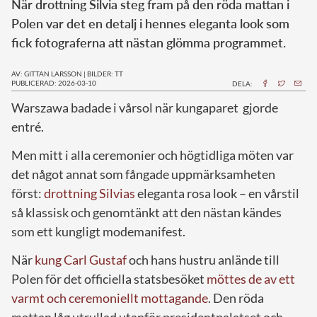
När drottning Silvia steg fram på den röda mattan i
Polen var det en detalj i hennes eleganta look som
fick fotograferna att nästan glömma programmet.
AV: GITTAN LARSSON
|
BILDER: TT
PUBLICERAD: 2026-03-10
DELA:
Warszawa badade i vårsol när kungaparet gjorde
entré.
Men mitt i alla ceremonier och högtidliga möten var
det något annat som fångade uppmärksamheten
först:
drottning Silvias
eleganta rosa look – en vårstil
så klassisk och genomtänkt att den nästan kändes
som ett kungligt modemanifest.
När
kung Carl Gustaf
och hans hustru anlände till
Polen för det officiella statsbesöket
möttes de av ett
varmt och ceremoniellt mottagande
. Den röda
mattan låg utrullad utanför presidentpalatset och