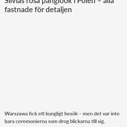
Silvias rosa panglook i Polen – alla
fastnade för detaljen
Norska kungahuset
Danska kungahuset
Spanska kungahuset
Nederländska kungahuset
Belgiska kungahuset
Jordanska kungahuset
Luxemburgska storhertighuset
Japanska kejsarhuset
Thailändska kungahuset
Marockanska kungahuset
Monacos furstehus
Warszawa fick ett kungligt besök – men det var inte
bara ceremonierna som drog blickarna till sig.