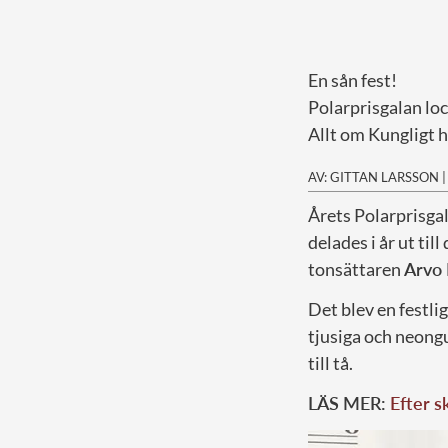
En sån fest!
Polarprisgalan loc
Allt om Kungligt h
AV: GITTAN LARSSON
Å
rets Polarprisga
delades i år ut ti
tonsättaren
Arvo 
Det blev en festli
tjusiga och neongu
till tå.
LÄS MER:
Efter s