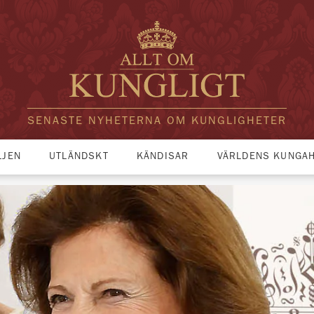
SENASTE NYHETERNA OM KUNGLIGHETER
LJEN
UTLÄNDSKT
KÄNDISAR
VÄRLDENS KUNGA