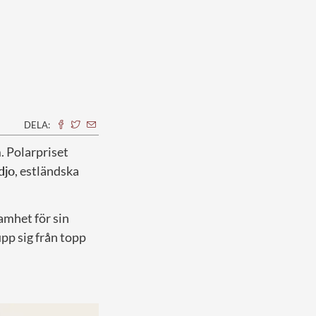
DELA:
. Polarpriset
djo
, estländska
amhet för sin
pp sig från topp