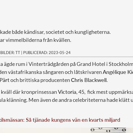
kade både kändisar, societet och kungligheterna.
ar vimmelbilderna från kvällen.
|
BILDER: TT
|
PUBLICERAD: 2023-05-24
la ägde rum i Vinterträdgården på Grand Hotel i Stockholm
ll den västafrikanska sångaren och låtskrivaren
Angélique Ki
Pärt
och brittiska producenten
Chris Blackwell
.
g kväll där kronprinsessan
Victoria
, 45, fick mest uppmärks
la klänning. Men även de andra celebriteterna hade klätt u
kilsmässan: Så tjänade kungens vän en kvarts miljard