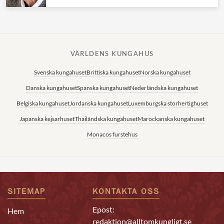
VÄRLDENS KUNGAHUS
Svenska kungahuset
Brittiska kungahuset
Norska kungahuset
Danska kungahuset
Spanska kungahuset
Nederländska kungahuset
Belgiska kungahuset
Jordanska kungahuset
Luxemburgska storhertighuset
Japanska kejsarhuset
Thailändska kungahuset
Marockanska kungahuset
Monacos furstehus
SITEMAP
KONTAKTA OSS
Epost:
Hem
redaktion@alltomkungligt.se