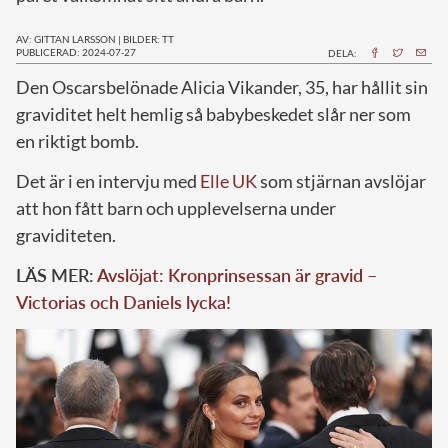
AV: GITTAN LARSSON
|
BILDER: TT
PUBLICERAD: 2024-07-27
DELA:
D
en Oscarsbelönade Alicia Vikander, 35, har hållit sin
graviditet helt hemlig så babybeskedet slår ner som
en riktigt bomb.
Det är i en intervju med
Elle UK
som stjärnan avslöjar
att hon fått barn och upplevelserna under
graviditeten.
LÄS MER:
Avslöjat: Kronprinsessan är gravid –
Victorias och Daniels lycka!