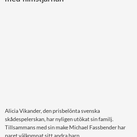
Norska kungahuset
Danska kungahuset
Spanska kungahuset
Nederländska kungahuset
Belgiska kungahuset
Jordanska kungahuset
Luxemburgska storhertighuset
Japanska kejsarhuset
Thailändska kungahuset
Marockanska kungahuset
Alicia Vikander, den prisbelönta svenska
Monacos furstehus
skådespelerskan, har nyligen utökat sin familj.
Tillsammans med sin make Michael Fassbender har
paret välkomnat sitt andra barn.