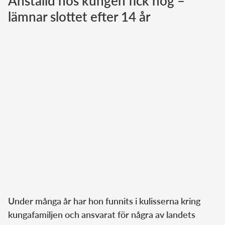
Anställd hos kungen fick nog –
lämnar slottet efter 14 år
Norska kungahuset
Danska kungahuset
Spanska kungahuset
Nederländska kungahuset
Belgiska kungahuset
Jordanska kungahuset
Luxemburgska storhertighuset
Japanska kejsarhuset
Thailändska kungahuset
Marockanska kungahuset
Monacos furstehus
Under många år har hon funnits i kulisserna kring
kungafamiljen och ansvarat för några av landets