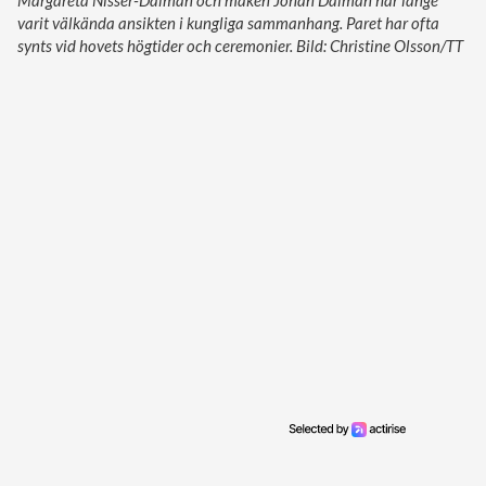
Margareta Nisser-Dalman och maken Johan Dalman har länge
varit välkända ansikten i kungliga sammanhang. Paret har ofta
synts vid hovets högtider och ceremonier. Bild: Christine Olsson/TT