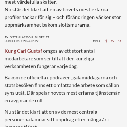
mest värdefulla skatter.
Nu står det klart att en av hovets mest erfarna
profiler tackar för sig – och förändringen väcker stor
uppmärksamhet bakom slottsmurarna.
AV: GITTAN LARSSON
|
BILDER: TT
PUBLICERAD: 2026-06-22
DELA:
Kung Carl Gustaf
omges av ett stort antal
medarbetare som ser till att den kungliga
verksamheten fungerar varje dag.
Bakom de officiella uppdragen, galamiddagarna och
statsbesöken finns ett omfattande arbete som sällan
syns utåt. Där spelar hovets mest erfarna tjänstemän
en avgörande roll.
Nu står det klart att en av de mest centrala
personerna lämnar sitt uppdrag efter många år i
kungens tjänst.