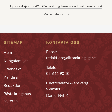
Japanska kejsarhuset
Thailändska kungahuset
Marockanska kungahuset
Monacos furstehus
SITEMAP
KONTAKTA OSS
Epost:
Hem
redaktion@alltomkungligt.se
Kungafamiljen
Telefon:
Utländskt
08-611 90 10
Kändisar
Chefredaktör & ansvarig
Redaktion
utgivare
Bästa kungahus-
Daniel Nyhlén
sajterna