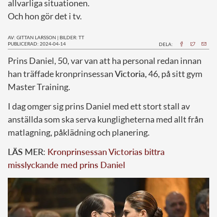
allvarliga situationen.
Och hon gör det i tv.
AV: GITTAN LARSSON
|
BILDER: TT
PUBLICERAD: 2024-04-14
DELA:
P
rins Daniel, 50, var van att ha personal redan innan
han träffade kronprinsessan
Victoria,
46, på sitt gym
Master Training.
I dag omger sig prins Daniel med ett stort stall av
anställda som ska serva kungligheterna med allt från
matlagning, påklädning och planering.
LÄS MER:
Kronprinsessan Victorias bittra
misslyckande med prins Daniel