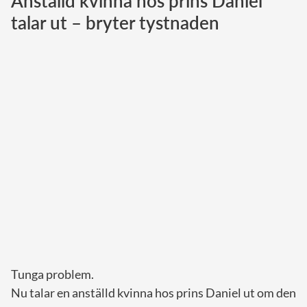
Anställd kvinna hos prins Daniel
talar ut – bryter tystnaden
Norska kungahuset
Danska kungahuset
Spanska kungahuset
Nederländska kungahuset
Belgiska kungahuset
Jordanska kungahuset
Luxemburgska storhertighuset
Japanska kejsarhuset
Thailändska kungahuset
Marockanska kungahuset
Monacos furstehus
Tunga problem.
Nu talar en anställd kvinna hos prins Daniel ut om den