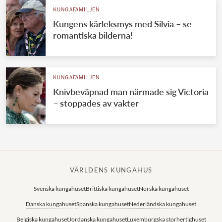
KUNGAFAMILJEN
Kungens kärleksmys med Silvia – se
romantiska bilderna!
KUNGAFAMILJEN
Knivbeväpnad man närmade sig Victoria
– stoppades av vakter
VÄRLDENS KUNGAHUS
Svenska kungahuset
Brittiska kungahuset
Norska kungahuset
Danska kungahuset
Spanska kungahuset
Nederländska kungahuset
Belgiska kungahuset
Jordanska kungahuset
Luxemburgska storhertighuset