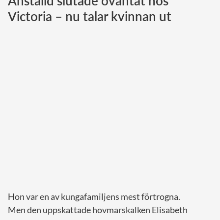
Anställd slutade oväntat hos
Victoria – nu talar kvinnan ut
Norska kungahuset
Danska kungahuset
Spanska kungahuset
Nederländska kungahuset
Belgiska kungahuset
Jordanska kungahuset
Luxemburgska storhertighuset
Japanska kejsarhuset
Thailändska kungahuset
Marockanska kungahuset
Monacos furstehus
Hon var en av kungafamiljens mest förtrogna.
Men den uppskattade hovmarskalken Elisabeth