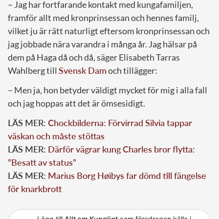
– Jag har fortfarande kontakt med kungafamiljen,
framför allt med kronprinsessan och hennes familj,
vilket ju är rätt naturligt eftersom kronprinsessan och
jag jobbade nära varandra i många år. Jag hälsar på
dem på Haga då och då, säger Elisabeth Tarras
Wahlberg till
Svensk Dam
och tillägger:
– Men ja, hon betyder väldigt mycket för mig i alla fall
och jag hoppas att det är ömsesidigt.
LÄS MER:
Chockbilderna: Förvirrad Silvia tappar
väskan och måste stöttas
LÄS MER:
Därför vägrar kung Charles bror flytta:
”Besatt av status”
LÄS MER:
Marius Borg Høibys far dömd till fängelse
för knarkbrott
Lägg till
Allt om Kungligt
som föredragen källa i