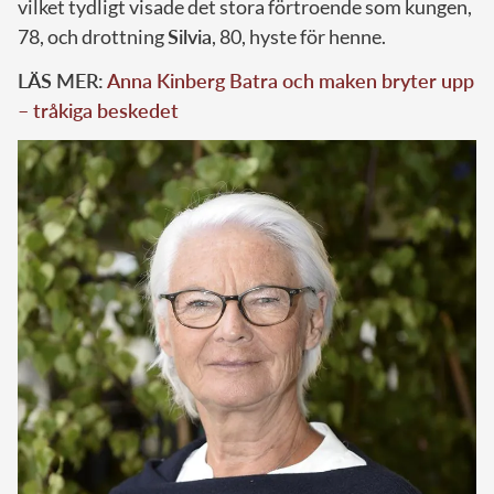
vilket tydligt visade det stora förtroende som kungen,
78, och drottning
Silvia
, 80, hyste för henne.
LÄS MER:
Anna Kinberg Batra och maken bryter upp
– tråkiga beskedet