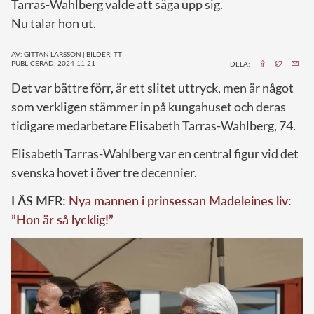
Tarras-Wahlberg valde att säga upp sig.
Nu talar hon ut.
AV: GITTAN LARSSON
|
BILDER: TT
PUBLICERAD: 2024-11-21
DELA:
D
et var bättre förr, är ett slitet uttryck, men är något
som verkligen stämmer in på kungahuset och deras
tidigare medarbetare Elisabeth Tarras-Wahlberg, 74.
Elisabeth Tarras-Wahlberg var en central figur vid det
svenska hovet i över tre decennier.
LÄS MER:
Nya mannen i prinsessan Madeleines liv:
”Hon är så lycklig!”