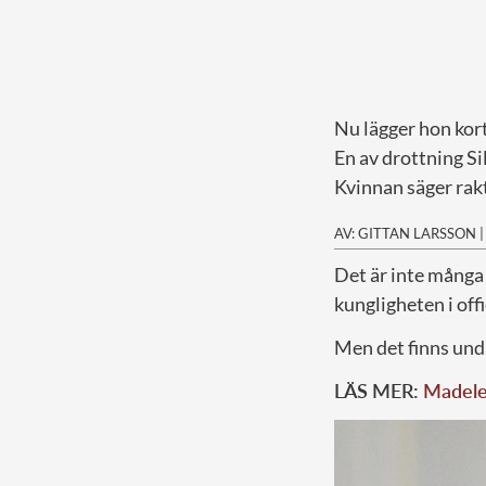
Nu lägger hon kor
En av drottning Si
Kvinnan säger rakt
AV: GITTAN LARSSON
D
et är inte många
kungligheten i of
Men det finns und
LÄS MER:
Madelei