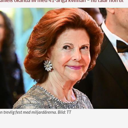
aniels okända liv med 41-åriga kvinnan – nu talar hon ut
n trevlig fest med miljardärerna. Bild: TT