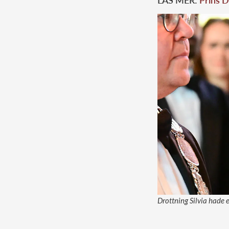
LÄS MER:
Prins D
Drottning Silvia hade e