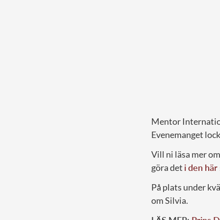
Mentor Internation
Evenemanget lockad
Vill ni läsa mer o
göra det
i den här
På plats under kv
om Silvia.