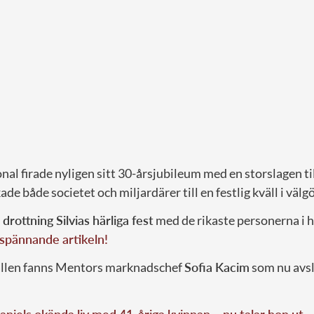
al firade nyligen sitt 30-årsjubileum med en storslagen til
e både societet och miljardärer till en festlig kväll i väl
m
drottning Silvias härliga fest
med de rikaste personerna i h
 spännande artikeln!
ällen fanns Mentors marknadschef
Sofia Kacim
som nu avsl