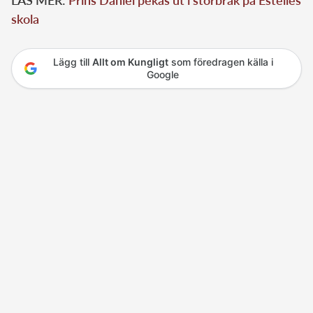
LÄS MER:
Prins Daniel pekas ut i storbråk på Estelles
skola
Lägg till
Allt om Kungligt
som föredragen källa i
Google