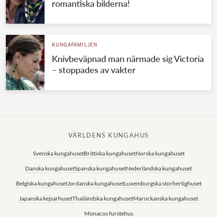
romantiska bilderna!
KUNGAFAMILJEN
Knivbeväpnad man närmade sig Victoria
– stoppades av vakter
VÄRLDENS KUNGAHUS
Svenska kungahuset
Brittiska kungahuset
Norska kungahuset
Danska kungahuset
Spanska kungahuset
Nederländska kungahuset
Belgiska kungahuset
Jordanska kungahuset
Luxemburgska storhertighuset
Japanska kejsarhuset
Thailändska kungahuset
Marockanska kungahuset
Monacos furstehus