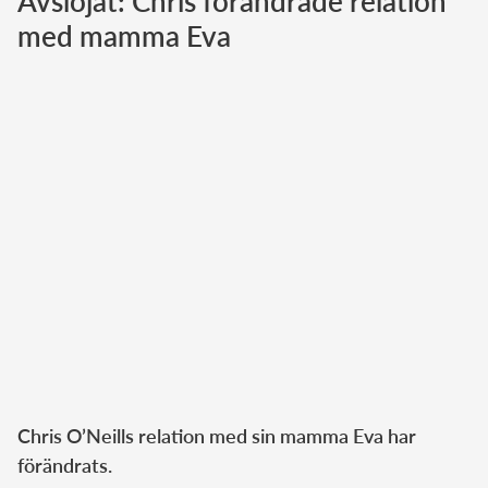
Avslöjat: Chris förändrade relation
med mamma Eva
Norska kungahuset
Danska kungahuset
Spanska kungahuset
Nederländska kungahuset
Belgiska kungahuset
Jordanska kungahuset
Luxemburgska storhertighuset
Japanska kejsarhuset
Thailändska kungahuset
Marockanska kungahuset
Monacos furstehus
Chris O’Neills relation med sin mamma Eva har
förändrats.