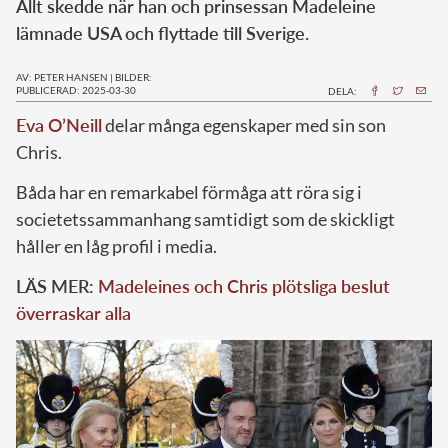
Allt skedde när han och prinsessan Madeleine
lämnade USA och flyttade till Sverige.
AV: PETER HANSEN
|
BILDER:
PUBLICERAD: 2025-03-30
DELA:
Eva O’Neill
delar många egenskaper med sin son
Chris.
Båda har en remarkabel förmåga att röra sig i
societetssammanhang samtidigt som de skickligt
håller en låg profil i media.
LÄS MER:
Madeleines och Chris plötsliga beslut
överraskar alla