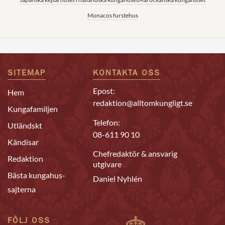
Monacos furstehus
SITEMAP
KONTAKTA OSS
Epost:
Hem
redaktion@alltomkungligt.se
Kungafamiljen
Telefon:
Utländskt
08-611 90 10
Kändisar
Chefredaktör & ansvarig
Redaktion
utgivare
Bästa kungahus-
Daniel Nyhlén
sajterna
FÖLJ OSS