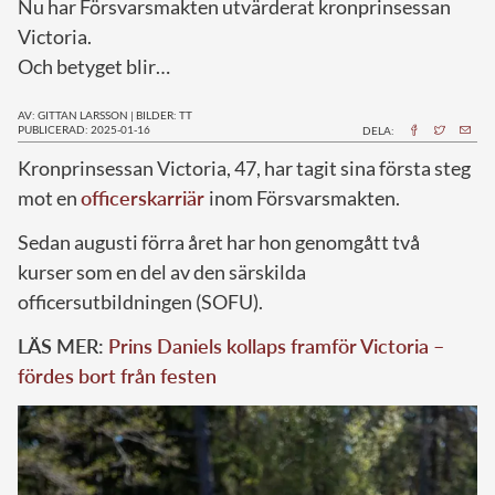
Nu har Försvarsmakten utvärderat kronprinsessan
Victoria.
Och betyget blir…
AV: GITTAN LARSSON
|
BILDER: TT
PUBLICERAD: 2025-01-16
DELA:
K
ronprinsessan Victoria, 47, har tagit sina första steg
mot en
officerskarriär
inom Försvarsmakten.
Sedan augusti förra året har hon genomgått två
kurser som en del av den särskilda
officersutbildningen (SOFU).
LÄS MER:
Prins Daniels kollaps framför Victoria –
fördes bort från festen