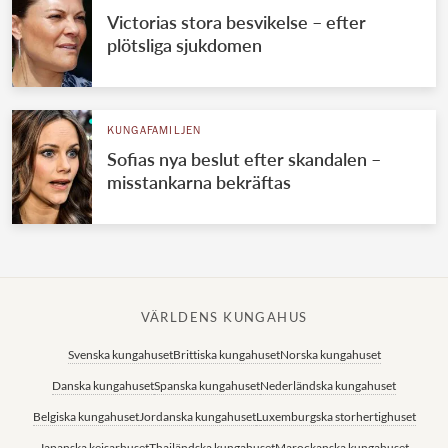
Victorias stora besvikelse – efter
plötsliga sjukdomen
KUNGAFAMILJEN
Sofias nya beslut efter skandalen –
misstankarna bekräftas
VÄRLDENS KUNGAHUS
Svenska kungahuset
Brittiska kungahuset
Norska kungahuset
Danska kungahuset
Spanska kungahuset
Nederländska kungahuset
Belgiska kungahuset
Jordanska kungahuset
Luxemburgska storhertighuset
Japanska kejsarhuset
Thailändska kungahuset
Marockanska kungahuset