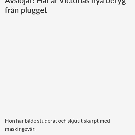
Avslöjat: Här är Victorias nya betyg
från plugget
Norska kungahuset
Danska kungahuset
Spanska kungahuset
Nederländska kungahuset
Belgiska kungahuset
Jordanska kungahuset
Luxemburgska storhertighuset
Japanska kejsarhuset
Thailändska kungahuset
Marockanska kungahuset
Monacos furstehus
Hon har både studerat och skjutit skarpt med
maskingevär.