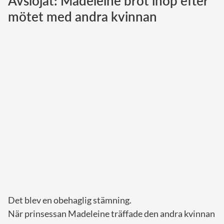
Avslöjat: Madeleine bröt ihop efter
mötet med andra kvinnan
Norska kungahuset
Danska kungahuset
Spanska kungahuset
Nederländska kungahuset
Belgiska kungahuset
Jordanska kungahuset
Luxemburgska storhertighuset
Japanska kejsarhuset
Thailändska kungahuset
Marockanska kungahuset
Monacos furstehus
Det blev en obehaglig stämning.
När prinsessan Madeleine träffade den andra kvinnan