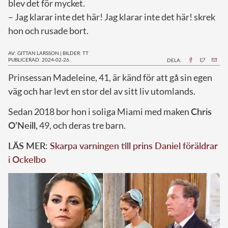
blev det för mycket.
– Jag klarar inte det här! Jag klarar inte det här! skrek
hon och rusade bort.
AV: GITTAN LARSSON
|
BILDER: TT
PUBLICERAD: 2024-02-26
DELA:
P
rinsessan Madeleine, 41, är känd för att gå sin egen
väg och har levt en stor del av sitt liv utomlands.
Sedan 2018 bor hon i soliga Miami med maken
Chris
O’Neill,
49, och deras tre barn.
LÄS MER:
Skarpa varningen till prins Daniel föräldrar
i Ockelbo