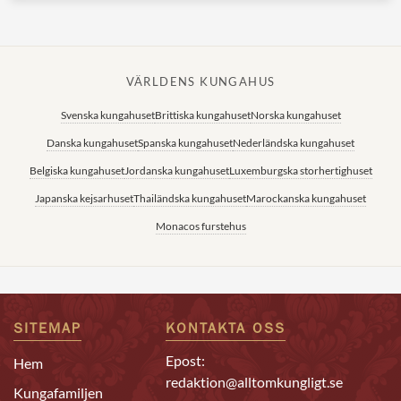
VÄRLDENS KUNGAHUS
Svenska kungahuset
Brittiska kungahuset
Norska kungahuset
Danska kungahuset
Spanska kungahuset
Nederländska kungahuset
Belgiska kungahuset
Jordanska kungahuset
Luxemburgska storhertighuset
Japanska kejsarhuset
Thailändska kungahuset
Marockanska kungahuset
Monacos furstehus
SITEMAP
KONTAKTA OSS
Epost:
Hem
redaktion@alltomkungligt.se
Kungafamiljen