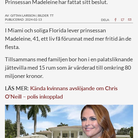
Prinsessan Madeleine har fattat sitt beslut.
AV: GITTAN LARSSON
|
BILDER: TT
PUBLICERAD: 2024-02-13
DELA:
I
Miami och soliga Florida lever prinsessan
Madeleine, 41, ett liv få förunnat med mer fritid än de
flesta.
Tillsammans med familjen bor hon i en palatsliknande
jättevilla med 15 rum som är värderad till omkring 80
miljoner kronor.
LÄS MER:
Kända kvinnans avslöjande om Chris
O’Neill – polis inkopplad