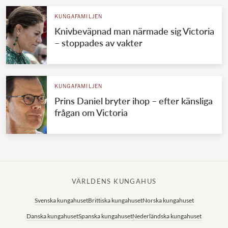
KUNGAFAMILJEN
Knivbeväpnad man närmade sig Victoria
– stoppades av vakter
KUNGAFAMILJEN
Prins Daniel bryter ihop – efter känsliga
frågan om Victoria
VÄRLDENS KUNGAHUS
Svenska kungahuset
Brittiska kungahuset
Norska kungahuset
Danska kungahuset
Spanska kungahuset
Nederländska kungahuset