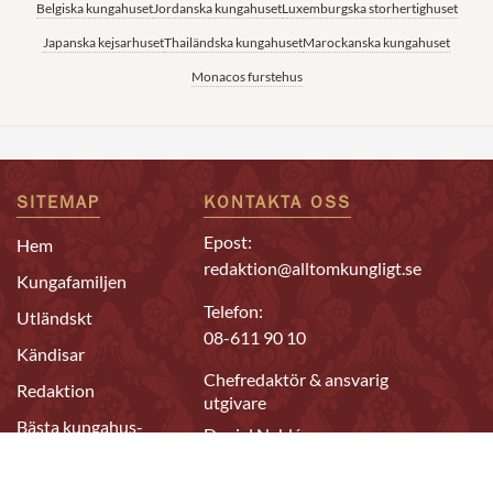
Belgiska kungahuset
Jordanska kungahuset
Luxemburgska storhertighuset
Japanska kejsarhuset
Thailändska kungahuset
Marockanska kungahuset
Monacos furstehus
SITEMAP
KONTAKTA OSS
Epost:
Hem
redaktion@alltomkungligt.se
Kungafamiljen
Telefon:
Utländskt
08-611 90 10
Kändisar
Chefredaktör & ansvarig
Redaktion
utgivare
Bästa kungahus-
Daniel Nyhlén
sajterna