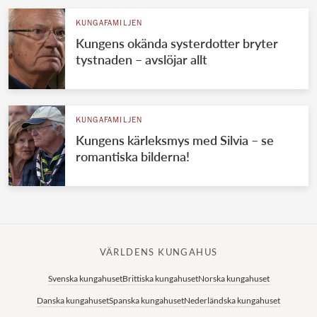
KUNGAFAMILJEN
Kungens okända systerdotter bryter
tystnaden – avslöjar allt
KUNGAFAMILJEN
Kungens kärleksmys med Silvia – se
romantiska bilderna!
VÄRLDENS KUNGAHUS
Svenska kungahuset
Brittiska kungahuset
Norska kungahuset
Danska kungahuset
Spanska kungahuset
Nederländska kungahuset