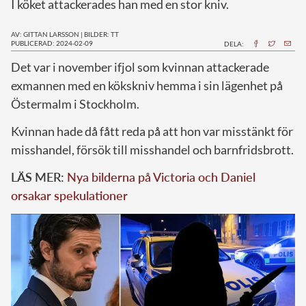
I köket attackerades han med en stor kniv.
AV: GITTAN LARSSON
|
BILDER: TT
PUBLICERAD: 2024-02-09
DELA:
D
et var i november ifjol som kvinnan attackerade
exmannen med en kökskniv hemma i sin lägenhet på
Östermalm i Stockholm.
Kvinnan hade då fått reda på att hon var misstänkt för
misshandel, försök till misshandel och barnfridsbrott.
LÄS MER:
Nya bilderna på Victoria och Daniel
orsakar spekulationer