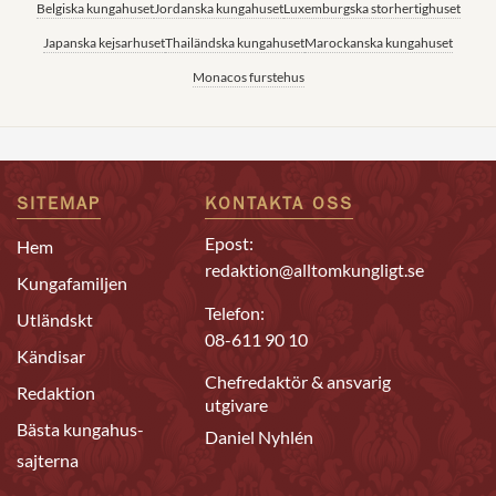
Belgiska kungahuset
Jordanska kungahuset
Luxemburgska storhertighuset
Japanska kejsarhuset
Thailändska kungahuset
Marockanska kungahuset
Monacos furstehus
SITEMAP
KONTAKTA OSS
Epost:
Hem
redaktion@alltomkungligt.se
Kungafamiljen
Telefon:
Utländskt
08-611 90 10
Kändisar
Chefredaktör & ansvarig
Redaktion
utgivare
Bästa kungahus-
Daniel Nyhlén
sajterna