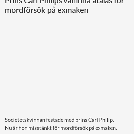
Prins Carl Philips väninna åtalas för
mordförsök på exmaken
Norska kungahuset
Danska kungahuset
Spanska kungahuset
Nederländska kungahuset
Belgiska kungahuset
Jordanska kungahuset
Luxemburgska storhertighuset
Japanska kejsarhuset
Thailändska kungahuset
Marockanska kungahuset
Monacos furstehus
Societetskvinnan festade med prins Carl Philip.
Nu är hon misstänkt för mordförsök på exmaken.