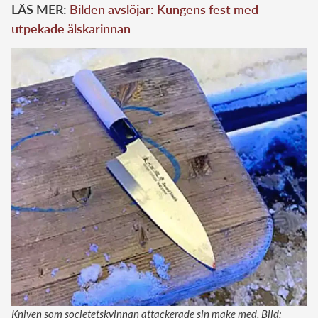
LÄS MER:
Bilden avslöjar: Kungens fest med
utpekade älskarinnan
Kniven som societetskvinnan attackerade sin make med. Bild: