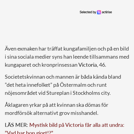
Även exmaken har träffat kungafamiljen och på en bild
i sina sociala medier syns han leende tillsammans med
kungaparet och kronprinsessan
Victoria
, 46.
Societetskvinnan och mannen är båda kända bland
”det heta innefolket” på Östermalm och runt
nöjesområdet vid Stureplan i Stockholms city.
Åklagaren yrkar på att kvinnan ska dömas för
mordförsök alternativt grov misshandel.
LÄS MER:
Mystisk bild på Victoria får alla att undra:
”Vad har hon gjort!?”