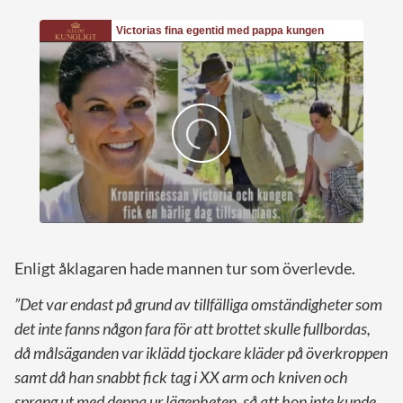
Enligt åklagaren hade mannen tur som överlevde.
”Det var endast på grund av tillfälliga omständigheter som
det inte fanns någon fara för att brottet skulle fullbordas,
då målsäganden var iklädd tjockare kläder på överkroppen
samt då han snabbt fick tag i XX arm och kniven och
sprang ut med denna ur lägenheten, så att hon inte kunde