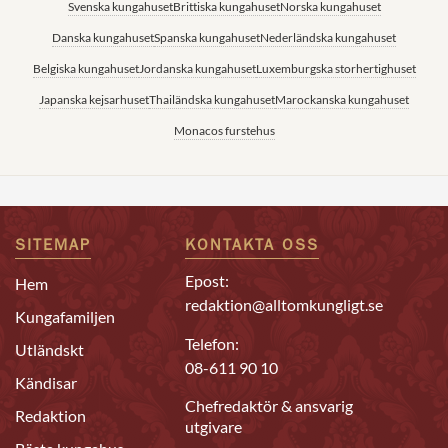
Svenska kungahuset
Brittiska kungahuset
Norska kungahuset
Danska kungahuset
Spanska kungahuset
Nederländska kungahuset
Belgiska kungahuset
Jordanska kungahuset
Luxemburgska storhertighuset
Japanska kejsarhuset
Thailändska kungahuset
Marockanska kungahuset
Monacos furstehus
SITEMAP
KONTAKTA OSS
Epost:
Hem
redaktion@alltomkungligt.se
Kungafamiljen
Telefon:
Utländskt
08-611 90 10
Kändisar
Chefredaktör & ansvarig
Redaktion
utgivare