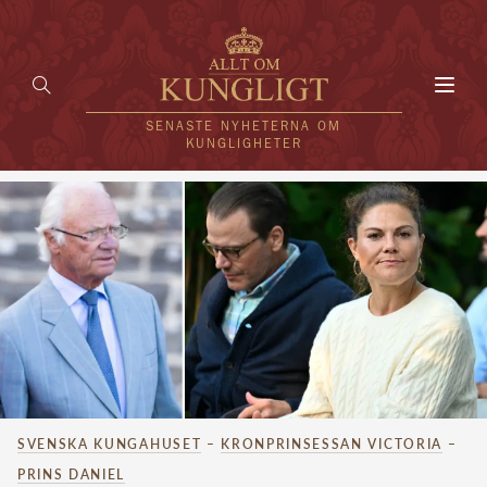
Toggl
navig
SENASTE NYHETERNA OM
KUNGLIGHETER
HEM
KUNGAFAMILJEN
UTLÄNDSKT
KÄNDISAR
VÄRLDENS KUNGAHUS
SVENSKA KUNGAHUSET
–
KRONPRINSESSAN VICTORIA
–
Svenska kungahuset
REDAKTION
PRINS DANIEL
Brittiska kungahuset