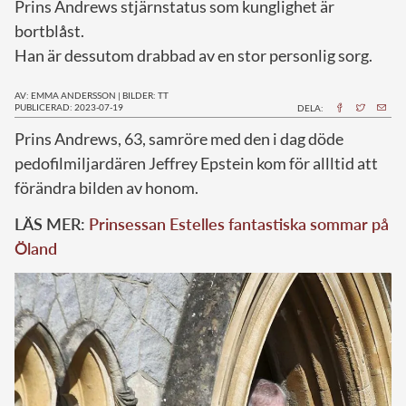
Prins Andrews stjärnstatus som kunglighet är
bortblåst.
Han är dessutom drabbad av en stor personlig sorg.
AV: EMMA ANDERSSON
|
BILDER: TT
PUBLICERAD: 2023-07-19
DELA:
P
rins Andrews, 63, samröre med den i dag döde
pedofilmiljardären Jeffrey Epstein kom för allltid att
förändra bilden av honom.
LÄS MER:
Prinsessan Estelles fantastiska sommar på
Öland