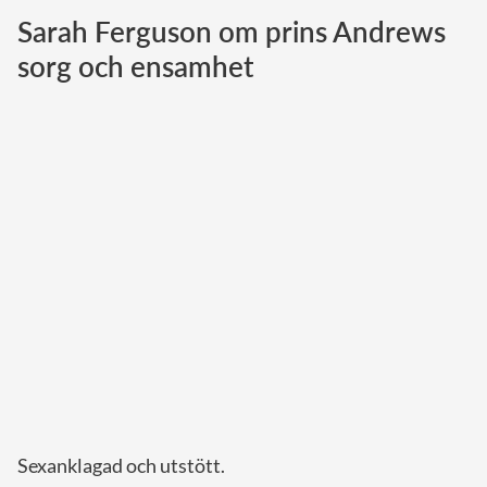
Sarah Ferguson om prins Andrews
Norska kungahuset
sorg och ensamhet
Danska kungahuset
Spanska kungahuset
Nederländska kungahuset
Belgiska kungahuset
Jordanska kungahuset
Luxemburgska storhertighuset
Japanska kejsarhuset
Thailändska kungahuset
Marockanska kungahuset
Monacos furstehus
Sexanklagad och utstött.