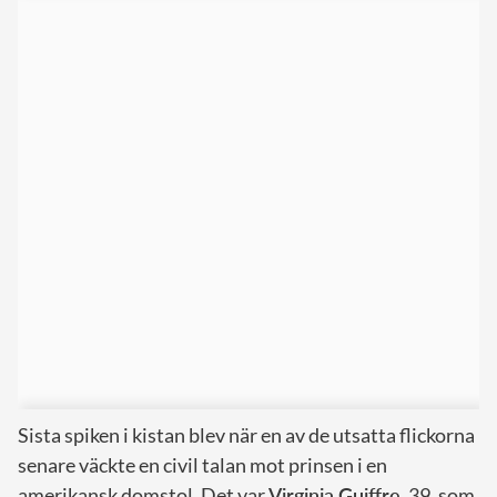
Sista spiken i kistan blev när en av de utsatta flickorna
senare väckte en civil talan mot prinsen i en
amerikansk domstol. Det var
Virginia Guiffre
, 39, som