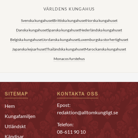
VÄRLDENS KUNGAHUS
Svenska kungahuset
Brittiska kungahuset
Norska kungahuset
Danska kungahuset
Spanska kungahuset
Nederländska kungahuset
Belgiska kungahuset
Jordanska kungahuset
Luxemburgska storhertighuset
Japanska kejsarhuset
Thailändska kungahuset
Marockanska kungahuset
Monacos furstehus
SITEMAP
KONTAKTA OSS
Epost:
Hem
redaktion@alltomkungligt.se
Kungafamiljen
Telefon:
Utländskt
08-611 90 10
Kändisar