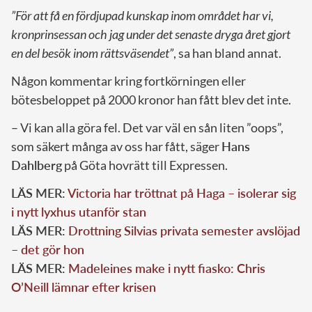
”För att få en fördjupad kunskap inom området har vi,
kronprinsessan och jag under det senaste dryga året gjort
en del besök inom rättsväsendet”
, sa han bland annat.
Någon kommentar kring fortkörningen eller
bötesbeloppet på 2000 kronor han fått blev det inte.
– Vi kan alla göra fel. Det var väl en sån liten ”oops”,
som säkert många av oss har fått, säger
Hans
Dahlberg
på Göta hovrätt till Expressen.
LÄS MER:
Victoria har tröttnat på Haga – isolerar sig
i nytt lyxhus utanför stan
LÄS MER:
Drottning Silvias privata semester avslöjad
– det gör hon
LÄS MER:
Madeleines make i nytt fiasko: Chris
O’Neill lämnar efter krisen