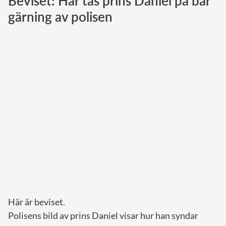
Beviset: Här tas prins Daniel på bar
gärning av polisen
Norska kungahuset
Danska kungahuset
Spanska kungahuset
Nederländska kungahuset
Belgiska kungahuset
Jordanska kungahuset
Luxemburgska storhertighuset
Japanska kejsarhuset
Thailändska kungahuset
Marockanska kungahuset
Monacos furstehus
Här är beviset.
Polisens bild av prins Daniel visar hur han syndar