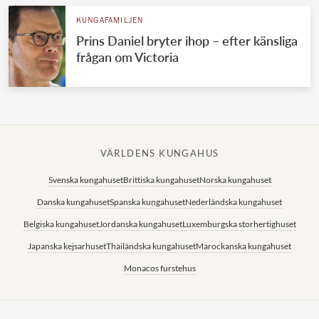
KUNGAFAMILJEN
Prins Daniel bryter ihop – efter känsliga
frågan om Victoria
VÄRLDENS KUNGAHUS
Svenska kungahuset
Brittiska kungahuset
Norska kungahuset
Danska kungahuset
Spanska kungahuset
Nederländska kungahuset
Belgiska kungahuset
Jordanska kungahuset
Luxemburgska storhertighuset
Japanska kejsarhuset
Thailändska kungahuset
Marockanska kungahuset
Monacos furstehus