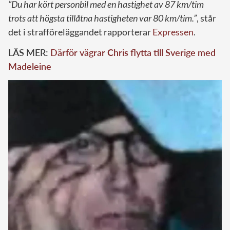
”Du har kört personbil med en hastighet av 87 km/tim
trots att högsta tillåtna hastigheten var 80 km/tim.”
, står
det i strafföreläggandet rapporterar
Expressen
.
LÄS MER:
Därför vägrar Chris flytta till Sverige med
Madeleine