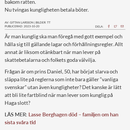
bakom ratten.
Nu tvingas kungligheten betala böter.
AV: GITTAN LARSSON
|
BILDER: TT
PUBLICERAD: 2023-10-20
DELA:
Ä
r man kunglig ska man föregå med gott exempel och
hålla sig till gällande lagar och förhållningsregler. Allt
annat är liksom otänkbart när man lever på
skattebetalarna och folkets goda välvilja.
Frågan är om prins Daniel, 50, har börjat slarva och
släppa lite på reglerna som inte bara gäller ”vanliga
svenskar” utan även kungligheter? Det kanske är lätt
att bli lite fartblind när man lever som kunglig på
Haga slott?
LÄS MER:
Lasse Berghagen död – familjen om han
sista svåra tid