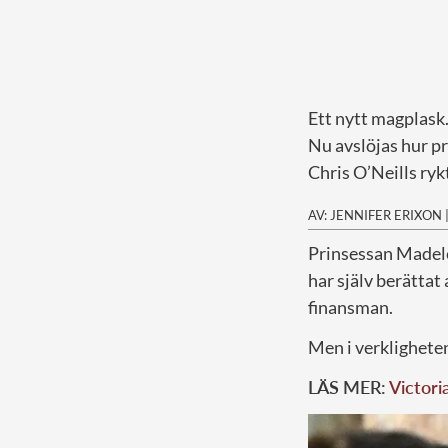
Ett nytt magplask
Nu avslöjas hur p
Chris O’Neills ryk
AV: JENNIFER ERIXON
P
rinsessan Madele
har själv berätta
finansman.
Men i verklighete
LÄS MER:
Victoria