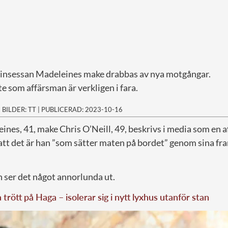
.
rinsessan Madeleines make drabbas av nya motgångar.
te som affärsman är verkligen i fara.
|
BILDER: TT
|
PUBLICERAD: 2023-10-16
ines, 41, make Chris O’Neill, 49, beskrivs i media som en 
t att det är han ”som sätter maten på bordet” genom sina 
n ser det något annorlunda ut.
 trött på Haga – isolerar sig i nytt lyxhus utanför stan