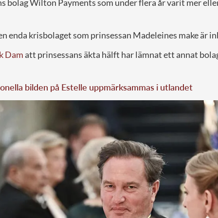
ns bolag Wilton Payments som under flera år varit mer elle
den enda krisbolaget som prinsessan Madeleines make är in
k Dam
att prinsessans äkta hälft har lämnat ett annat bol
onella bilden på Estelle uppmärksammas i utlandet