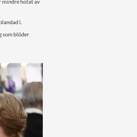
r mindre hotat av
blandad i.
ag som blöder