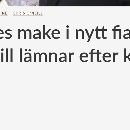
INE
–
CHRIS O'NEILL
 make i nytt fi
ll lämnar efter 