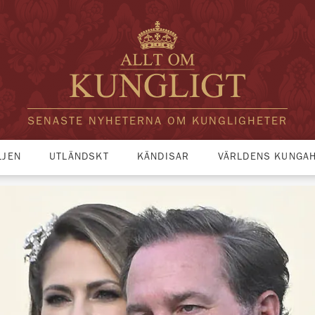
SENASTE NYHETERNA OM KUNGLIGHETER
LJEN
UTLÄNDSKT
KÄNDISAR
VÄRLDENS KUNGA