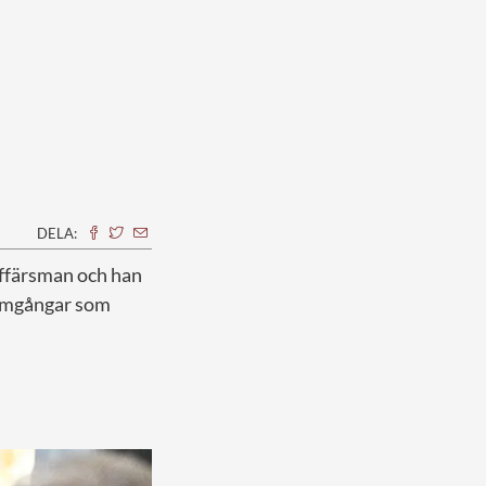
DELA:
affärsman och han
framgångar som