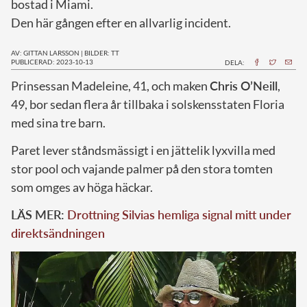
bostad i Miami.
Den här gången efter en allvarlig incident.
AV: GITTAN LARSSON
|
BILDER: TT
PUBLICERAD: 2023-10-13
DELA:
P
rinsessan Madeleine, 41, och maken
Chris O’Neill
,
49, bor sedan flera år tillbaka i solskensstaten Floria
med sina tre barn.
Paret lever ståndsmässigt i en jättelik lyxvilla med
stor pool och vajande palmer på den stora tomten
som omges av höga häckar.
LÄS MER:
Drottning Silvias hemliga signal mitt under
direktsändningen