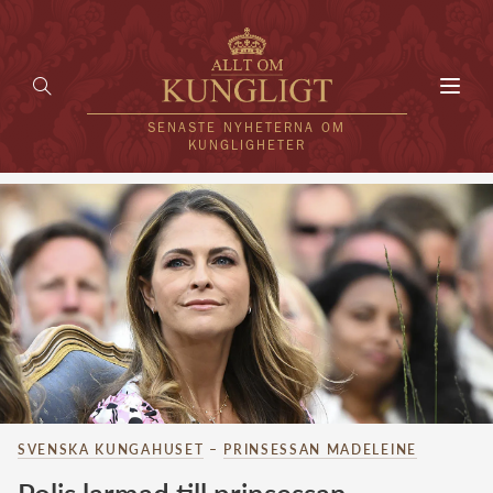
Toggl
navig
SENASTE NYHETERNA OM
KUNGLIGHETER
HEM
KUNGAFAMILJEN
UTLÄNDSKT
KÄNDISAR
VÄRLDENS KUNGAHUS
SVENSKA KUNGAHUSET
–
PRINSESSAN MADELEINE
Svenska kungahuset
REDAKTION
Brittiska kungahuset