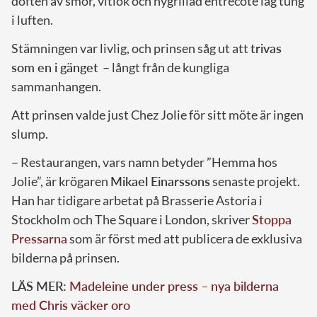
doften av smör, vitlök och nygrillad entrecôte låg tung
i luften.
Stämningen var livlig, och prinsen såg ut att
trivas
som en i gänget
– långt från de kungliga
sammanhangen.
Att prinsen valde just Chez Jolie för sitt möte är ingen
slump.
– Restaurangen, vars namn betyder ”Hemma hos
Jolie”, är krögaren
Mikael Einarssons
senaste projekt.
Han har tidigare arbetat på Brasserie Astoria i
Stockholm och The Square i London, skriver
Stoppa
Pressarna
som är först med att publicera de exklusiva
bilderna på prinsen.
LÄS MER:
Madeleine under press – nya bilderna
med Chris väcker oro