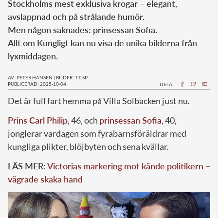
Stockholms mest exklusiva krogar – elegant,
avslappnad och på strålande humör.
Men någon saknades: prinsessan Sofia.
Allt om Kungligt kan nu visa de unika bilderna från
lyxmiddagen.
AV: PETER HANSEN
|
BILDER: TT, SP
PUBLICERAD: 2025-10-04
DELA:
Det är full fart hemma på Villa Solbacken just nu.
Prins Carl Philip
, 46, och
prinsessan Sofia
, 40,
jonglerar vardagen som fyrabarnsföräldrar med
kungliga plikter, blöjbyten och sena kvällar.
LÄS MER:
Victorias markering mot kände politikern –
vägrade skaka hand