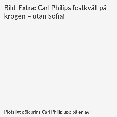
Bild-Extra: Carl Philips festkväll på
Norska kungahuset
krogen – utan Sofia!
Danska kungahuset
Spanska kungahuset
Nederländska kungahuset
Belgiska kungahuset
Jordanska kungahuset
Luxemburgska storhertighuset
Japanska kejsarhuset
Thailändska kungahuset
Marockanska kungahuset
Monacos furstehus
Plötsligt dök prins Carl Philip upp på en av