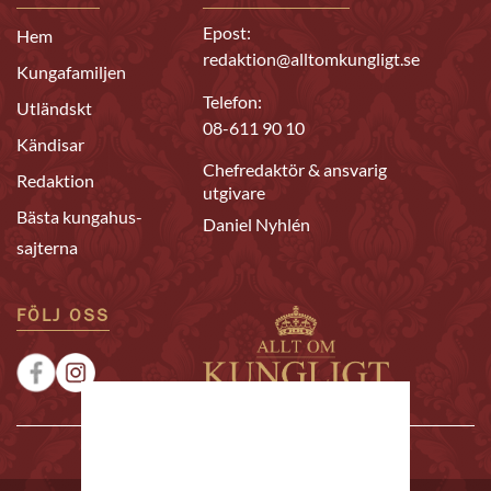
Epost:
Hem
redaktion@alltomkungligt.se
Kungafamiljen
Telefon:
Utländskt
08-611 90 10
Kändisar
Chefredaktör & ansvarig
Redaktion
utgivare
Bästa kungahus-
Daniel Nyhlén
sajterna
FÖLJ OSS
|
|
Sponsrat
Tipsa oss
Annonsera