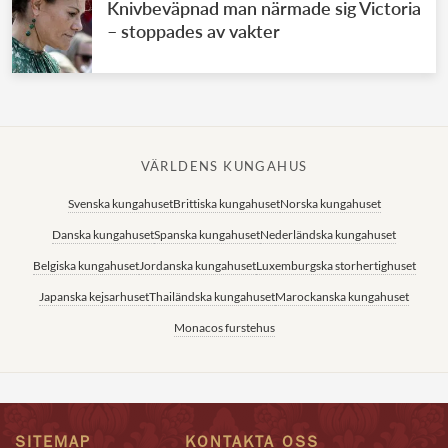
Knivbeväpnad man närmade sig Victoria
– stoppades av vakter
VÄRLDENS KUNGAHUS
Svenska kungahuset
Brittiska kungahuset
Norska kungahuset
Danska kungahuset
Spanska kungahuset
Nederländska kungahuset
Belgiska kungahuset
Jordanska kungahuset
Luxemburgska storhertighuset
Japanska kejsarhuset
Thailändska kungahuset
Marockanska kungahuset
Monacos furstehus
SITEMAP
KONTAKTA OSS