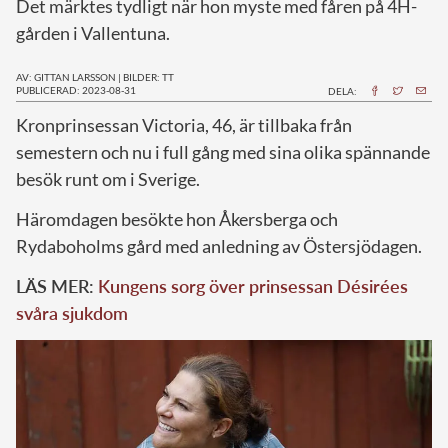
Det märktes tydligt när hon myste med fåren på 4H-
gården i Vallentuna.
AV: GITTAN LARSSON
|
BILDER: TT
PUBLICERAD: 2023-08-31
DELA:
K
ronprinsessan Victoria, 46, är tillbaka från
semestern och nu i full gång med sina olika spännande
besök runt om i Sverige.
Häromdagen besökte hon Åkersberga och
Rydaboholms gård med anledning av Östersjödagen.
LÄS MER:
Kungens sorg över prinsessan Désirées
svåra sjukdom