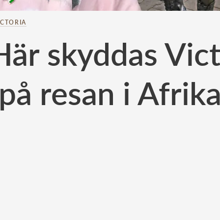
ICTORIA
Här skyddas Vict
på resan i Afrik