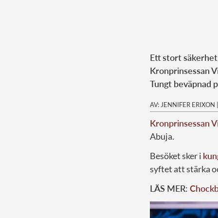
Ett stort säkerhe
Kronprinsessan Vic
Tungt beväpnad po
AV: JENNIFER ERIXON
Kronprinsessan Vi
Abuja.
Besöket sker i
kun
syftet att stärka 
LÄS MER:
Chockbi