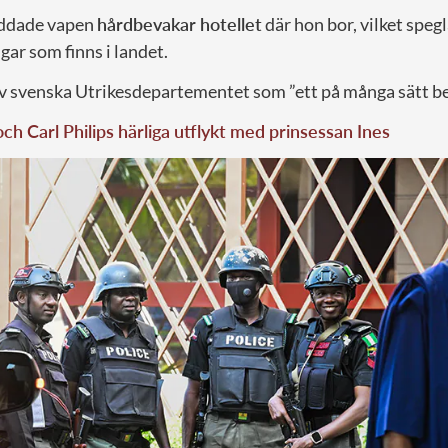
addade vapen
hårdbevakar hotellet
där hon bor, vilket spegl
ar som finns i landet.
av svenska Utrikesdepartementet som ”ett på många sätt be
och Carl Philips härliga utflykt med prinsessan Ines