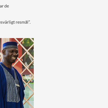
ar de
svärligt resmål”.