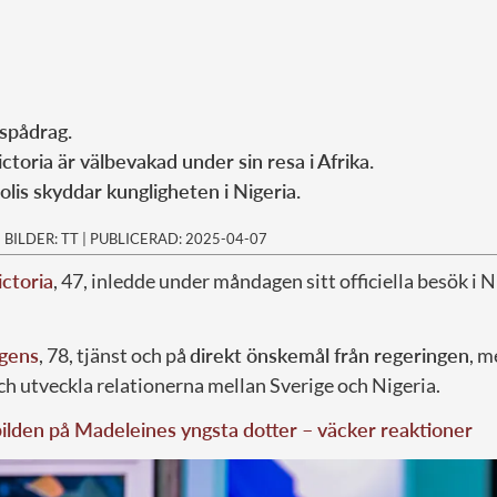
tspådrag.
toria är välbevakad under sin resa i Afrika.
lis skyddar kungligheten i Nigeria.
|
BILDER: TT
|
PUBLICERAD: 2025-04-07
ctoria
, 47, inledde under måndagen sitt officiella besök i
gens
, 78, tjänst och på
direkt önskemål från regeringen
, m
och utveckla relationerna mellan Sverige och Nigeria.
lden på Madeleines yngsta dotter – väcker reaktioner