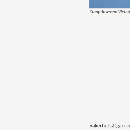
Kronprinsessan Victori
Säkerhetsåtgärder