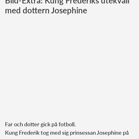
Bild-Extra: Kung Frederiks utekväll
med dottern Josephine
Norska kungahuset
Danska kungahuset
Spanska kungahuset
Nederländska kungahuset
Belgiska kungahuset
Jordanska kungahuset
Luxemburgska storhertighuset
Japanska kejsarhuset
Thailändska kungahuset
Marockanska kungahuset
Monacos furstehus
Far och dotter gick på fotboll.
Kung Frederik tog med sig prinsessan Josephine på