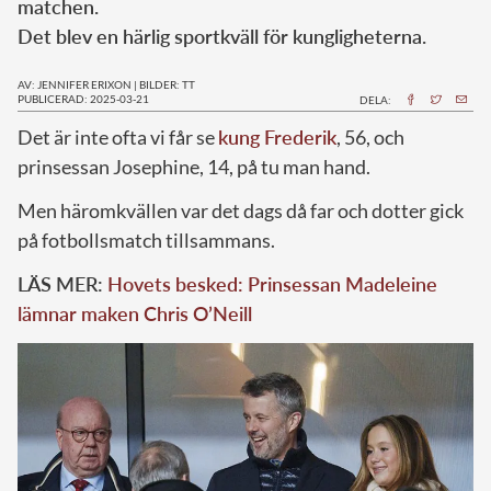
matchen.
Det blev en härlig sportkväll för kungligheterna.
AV: JENNIFER ERIXON
|
BILDER: TT
PUBLICERAD: 2025-03-21
DELA:
Det är inte ofta vi får se
kung Frederik
, 56, och
prinsessan Josephine, 14, på tu man hand.
Men häromkvällen var det dags då far och dotter gick
på fotbollsmatch tillsammans.
LÄS MER:
Hovets besked: Prinsessan Madeleine
lämnar maken Chris O’Neill