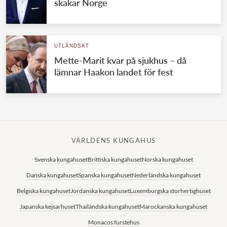
skakar Norge
UTLÄNDSKT
Mette-Marit kvar på sjukhus – då
lämnar Haakon landet för fest
VÄRLDENS KUNGAHUS
Svenska kungahuset
Brittiska kungahuset
Norska kungahuset
Danska kungahuset
Spanska kungahuset
Nederländska kungahuset
Belgiska kungahuset
Jordanska kungahuset
Luxemburgska storhertighuset
Japanska kejsarhuset
Thailändska kungahuset
Marockanska kungahuset
Monacos furstehus