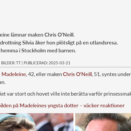
eine lämnar maken Chris O’Neill.
rottning Silvia åker hon plötsligt på en utlandsresa.
a hemma i Stockholm med barnen.
|
BILDER: TT
|
PUBLICERAD: 2025-03-21
n Madeleine
, 42, eller maken
Chris O’Neill
, 51, syntes unde
an.
 var stort och hovet ville inte berätta varför prinsessma
lden på Madeleines yngsta dotter – väcker reaktioner