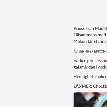
Prinsessan Madel
Tillsammans med d
Maken får stann
AV: JENNIFER ERIXON
Varken
prinsessa
galamiddag i veck
Hemlighetsmakeriet
LÄS MER:
Chockbi