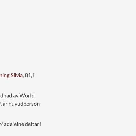
ning Silvia
, 81, i
ordnad av World
, är huvudperson
Madeleine deltar i