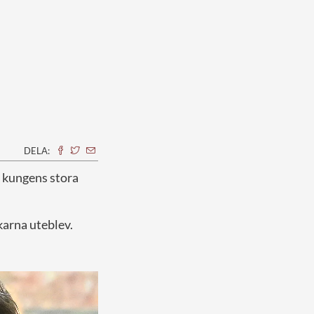
DELA:
r kungens stora
karna uteblev.