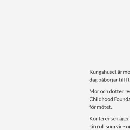
Kungahuset är me
dag påbörjar till It
Mor och dotter res
Childhood Foundat
för mötet.
Konferensen äger 
sin roll som vice o