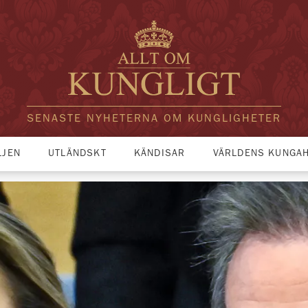
SENASTE NYHETERNA OM KUNGLIGHETER
LJEN
UTLÄNDSKT
KÄNDISAR
VÄRLDENS KUNGA