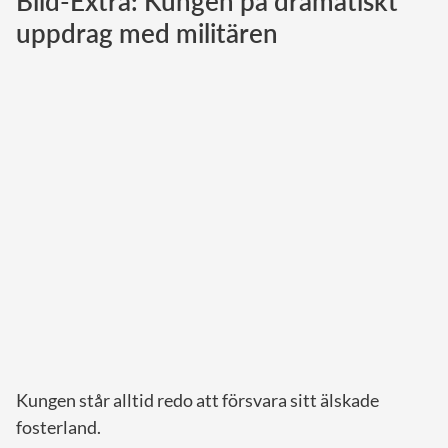
Bild-Extra: Kungen på dramatiskt
uppdrag med militären
Norska kungahuset
Danska kungahuset
Spanska kungahuset
Nederländska kungahuset
Belgiska kungahuset
Jordanska kungahuset
Luxemburgska storhertighuset
Japanska kejsarhuset
Thailändska kungahuset
Marockanska kungahuset
Monacos furstehus
Kungen står alltid redo att försvara sitt älskade
fosterland.