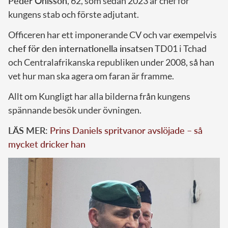
Peder Ohlsson
, 62, som sedan 2023 är chef för
kungens stab och förste adjutant.
Officeren har ett imponerande CV och var exempelvis
chef för den internationella insatsen
TD01 i Tchad
och Centralafrikanska republiken under 2008, så han
vet hur man ska agera om faran är framme.
Allt om Kungligt har alla bilderna från kungens
spännande besök under övningen.
LÄS MER:
Prins Daniels spritvanor avslöjade – så
mycket dricker han