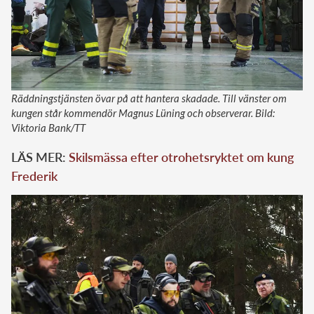
Räddningstjänsten övar på att hantera skadade. Till vänster om
kungen står kommendör Magnus Lüning och observerar. Bild:
Viktoria Bank/TT
LÄS MER:
Skilsmässa efter otrohetsryktet om kung
Frederik