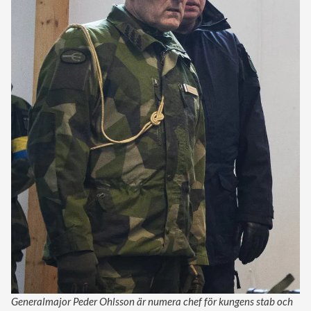
Generalmajor Peder Ohlsson är numera chef för kungens stab och