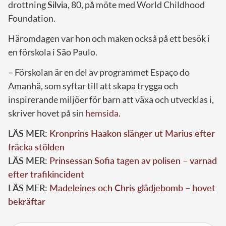
drottning
Silvia
, 80, på möte med World Childhood
Foundation.
Häromdagen var hon och maken också på ett besök i
en förskola i São Paulo.
– Förskolan är en del av programmet Espaço do
Amanhã, som syftar till att skapa trygga och
inspirerande miljöer för barn att växa och utvecklas i,
skriver hovet på sin
hemsida
.
LÄS MER:
Kronprins Haakon slänger ut Marius efter
fräcka stölden
LÄS MER:
Prinsessan Sofia tagen av polisen – varnad
efter trafikincident
LÄS MER:
Madeleines och Chris glädjebomb – hovet
bekräftar