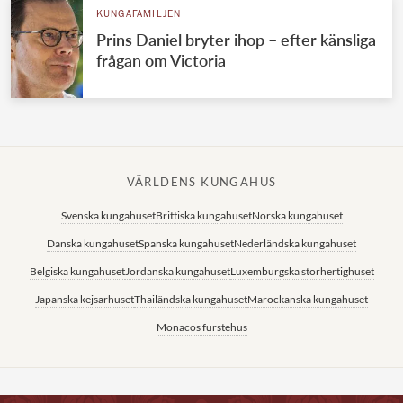
KUNGAFAMILJEN
Prins Daniel bryter ihop – efter känsliga
frågan om Victoria
VÄRLDENS KUNGAHUS
Svenska kungahuset
Brittiska kungahuset
Norska kungahuset
Danska kungahuset
Spanska kungahuset
Nederländska kungahuset
Belgiska kungahuset
Jordanska kungahuset
Luxemburgska storhertighuset
Japanska kejsarhuset
Thailändska kungahuset
Marockanska kungahuset
Monacos furstehus