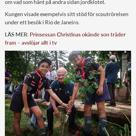
om vad som hänt på andra sidan jordklotet.
Kungen visade exempelvis sitt stöd för scoutrörelsen
under ett besök i Rio de Janeiro.
LÄS MER:
Prinsessan Christinas okände son träder
fram – avslöjar allt i tv