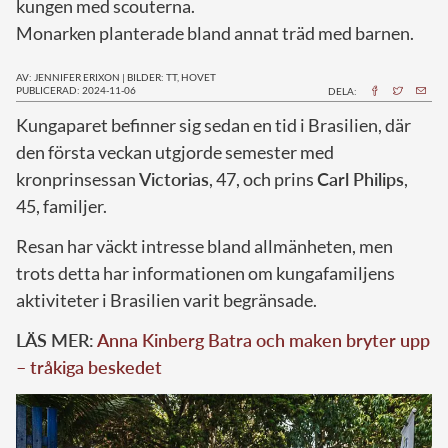
kungen med scouterna.
Monarken planterade bland annat träd med barnen.
AV: JENNIFER ERIXON
|
BILDER: TT, HOVET
PUBLICERAD: 2024-11-06
DELA:
K
ungaparet befinner sig sedan en tid i Brasilien, där
den första veckan utgjorde semester med
kronprinsessan
Victorias
, 47, och prins
Carl Philips
,
45, familjer.
Resan har väckt intresse bland allmänheten, men
trots detta har informationen om kungafamiljens
aktiviteter i Brasilien varit begränsade.
LÄS MER:
Anna Kinberg Batra och maken bryter upp
– tråkiga beskedet