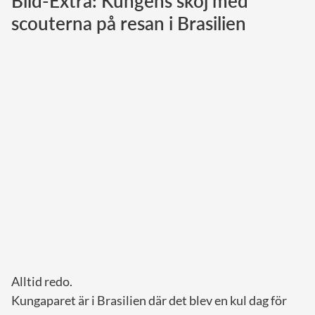
Bild-Extra: Kungens skoj med
scouterna på resan i Brasilien
Norska kungahuset
Danska kungahuset
Spanska kungahuset
Nederländska kungahuset
Belgiska kungahuset
Jordanska kungahuset
Luxemburgska storhertighuset
Japanska kejsarhuset
Thailändska kungahuset
Marockanska kungahuset
Monacos furstehus
Alltid redo.
Kungaparet är i Brasilien där det blev en kul dag för