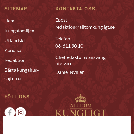
SITEMAP
KONTAKTA OSS
Epost:
Hem
redaktion@alltomkungligt.se
Kungafamiljen
Telefon:
Utländskt
08-611 90 10
Kändisar
Chefredaktör & ansvarig
Redaktion
utgivare
Bästa kungahus-
Daniel Nyhlén
sajterna
FÖLJ OSS
|
|
Sponsrat
Tipsa oss
Annonsera