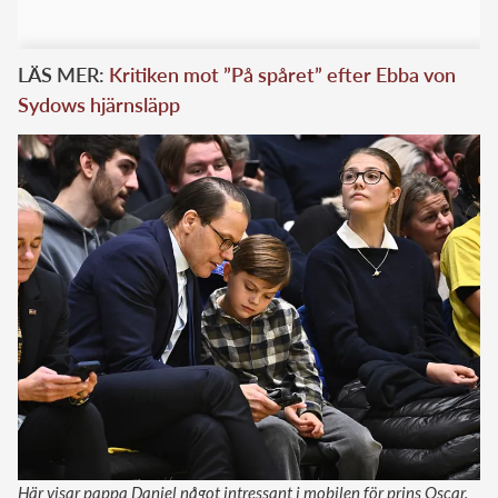
LÄS MER:
Kritiken mot ”På spåret” efter Ebba von
Sydows hjärnsläpp
Här visar pappa Daniel något intressant i mobilen för prins Oscar.