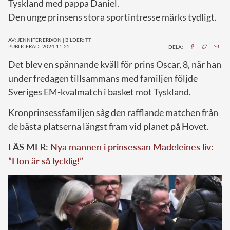
Tyskland med pappa Daniel.
Den unge prinsens stora sportintresse märks tydligt.
AV: JENNIFER ERIXON
|
BILDER: TT
PUBLICERAD: 2024-11-25
DELA:
D
et blev en spännande kväll för prins Oscar, 8, när han
under fredagen tillsammans med familjen följde
Sveriges EM-kvalmatch i basket mot Tyskland.
Kronprinsessfamiljen såg den rafflande matchen från
de bästa platserna längst fram vid planet på Hovet.
LÄS MER:
Nya mannen i prinsessan Madeleines liv:
”Hon är så lycklig!”