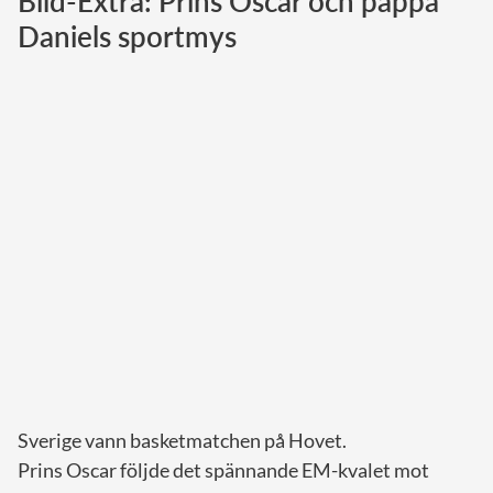
Bild-Extra: Prins Oscar och pappa
Daniels sportmys
Norska kungahuset
Danska kungahuset
Spanska kungahuset
Nederländska kungahuset
Belgiska kungahuset
Jordanska kungahuset
Luxemburgska storhertighuset
Japanska kejsarhuset
Thailändska kungahuset
Marockanska kungahuset
Monacos furstehus
Sverige vann basketmatchen på Hovet.
Prins Oscar följde det spännande EM-kvalet mot