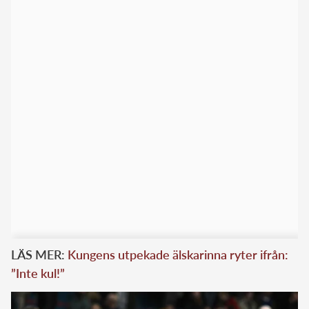
LÄS MER:
Kungens utpekade älskarinna ryter ifrån:
”Inte kul!”