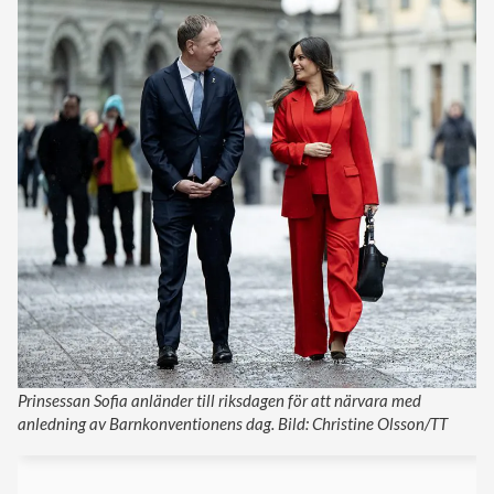
Prinsessan Sofia anländer till riksdagen för att närvara med
anledning av Barnkonventionens dag. Bild: Christine Olsson/TT