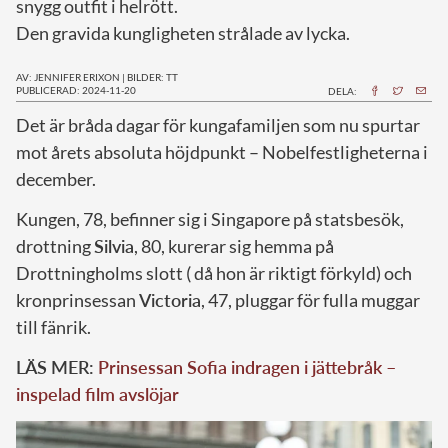
snygg outfit i helrött.
Den gravida kungligheten strålade av lycka.
AV: JENNIFER ERIXON
|
BILDER: TT
PUBLICERAD: 2024-11-20
DELA:
D
et är bråda dagar för kungafamiljen som nu spurtar
mot årets absoluta höjdpunkt – Nobelfestligheterna i
december.
Kungen, 78, befinner sig i Singapore på statsbesök,
drottning
Silvia
, 80, kurerar sig hemma på
Drottningholms slott ( då hon är riktigt förkyld) och
kronprinsessan
Victoria
, 47, pluggar för fulla muggar
till fänrik.
LÄS MER:
Prinsessan Sofia indragen i jättebråk –
inspelad film avslöjar