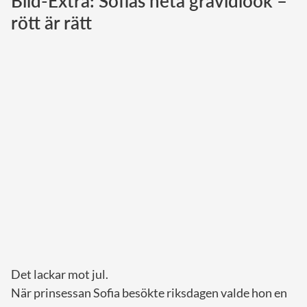
Bild-Extra: Sofias heta gravidlook –
rött är rätt
Norska kungahuset
Danska kungahuset
Spanska kungahuset
Nederländska kungahuset
Belgiska kungahuset
Jordanska kungahuset
Luxemburgska storhertighuset
Japanska kejsarhuset
Thailändska kungahuset
Marockanska kungahuset
Monacos furstehus
Det lackar mot jul.
När prinsessan Sofia besökte riksdagen valde hon en