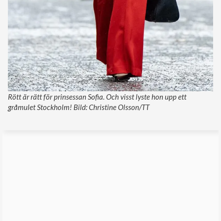
Rött är rätt för prinsessan Sofia. Och visst lyste hon upp ett
gråmulet Stockholm! Bild: Christine Olsson/TT