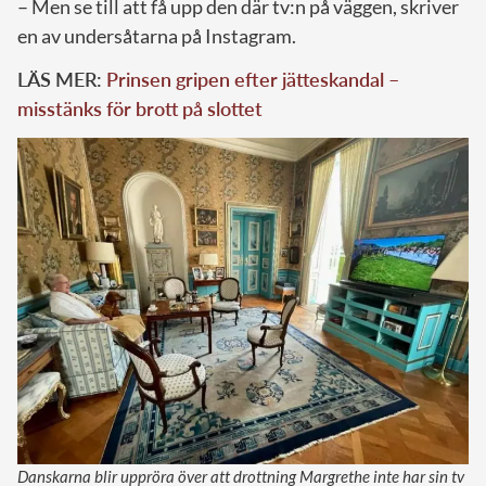
– Men se till att få upp den där tv:n på väggen, skriver
en av undersåtarna på Instagram.
LÄS MER:
Prinsen gripen efter jätteskandal –
misstänks för brott på slottet
Danskarna blir uppröra över att drottning Margrethe inte har sin tv