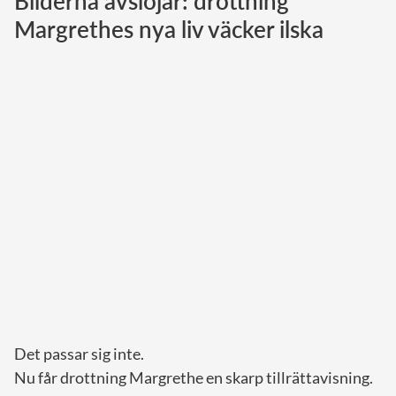
Bilderna avslöjar: drottning
Margrethes nya liv väcker ilska
Norska kungahuset
Danska kungahuset
Spanska kungahuset
Nederländska kungahuset
Belgiska kungahuset
Jordanska kungahuset
Luxemburgska storhertighuset
Japanska kejsarhuset
Thailändska kungahuset
Marockanska kungahuset
Monacos furstehus
Det passar sig inte.
Nu får drottning Margrethe en skarp tillrättavisning.