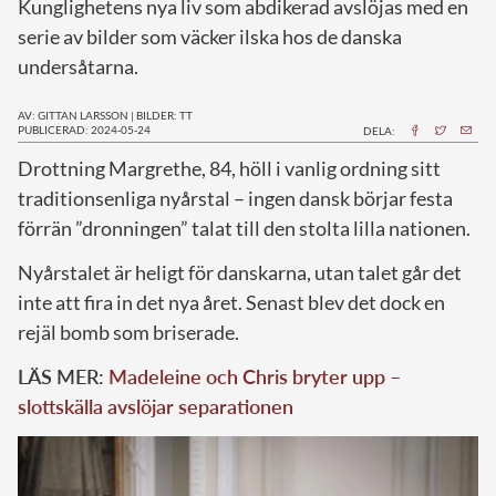
Kunglighetens nya liv som abdikerad avslöjas med en
serie av bilder som väcker ilska hos de danska
undersåtarna.
AV: GITTAN LARSSON
|
BILDER: TT
PUBLICERAD: 2024-05-24
DELA:
D
rottning Margrethe, 84, höll i vanlig ordning sitt
traditionsenliga nyårstal – ingen dansk börjar festa
förrän ”dronningen” talat till den stolta lilla nationen.
Nyårstalet är heligt för danskarna, utan talet går det
inte att fira in det nya året. Senast blev det dock en
rejäl bomb som briserade.
LÄS MER:
Madeleine och Chris bryter upp –
slottskälla avslöjar separationen