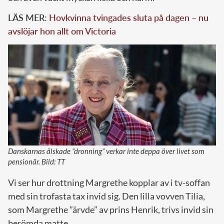
LÄS MER:
Hovkvinna tvingades sluta på dagen – nu
avslöjar hon allt om Victoria
Danskarnas älskade ”dronning” verkar inte deppa över livet som
pensionär. Bild: TT
Vi ser hur drottning Margrethe kopplar av i tv-soffan
med sin trofasta tax invid sig. Den lilla vovven Tilia,
som Margrethe ”ärvde” av prins Henrik, trivs invid sin
berömda matte.