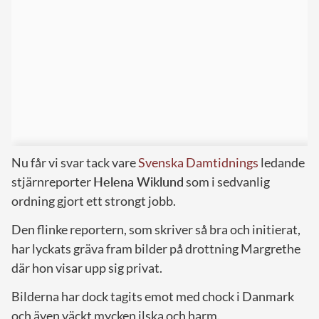
Nu får vi svar tack vare
Svenska Damtidnin
gs
ledande
stjärnreporter
Helena Wiklund
som i sedvanlig
ordning gjort ett strongt jobb.
Den flinke reportern, som skriver så bra och initierat,
har lyckats gräva fram bilder på drottning Margrethe
där hon visar upp sig privat.
Bilderna har dock tagits emot med chock i Danmark
och även väckt mycken ilska och harm.