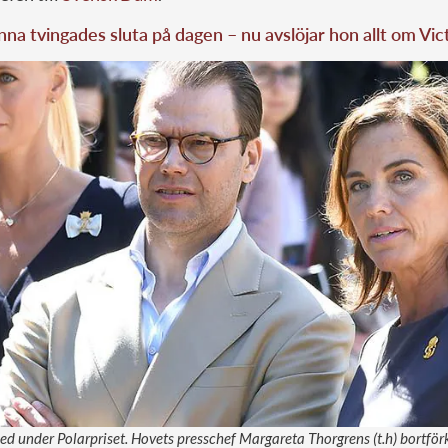
na tvingades sluta på dagen – nu avslöjar hon allt om Vic
med under Polarpriset. Hovets presschef Margareta Thorgrens (t.h) bortförk