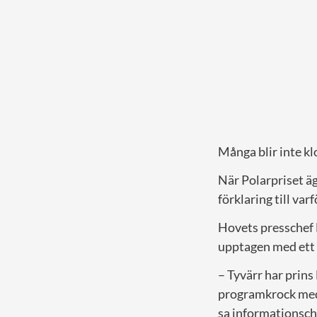
Många blir inte kl
När Polarpriset ä
förklaring till var
Hovets presschef
upptagen med ett
– Tyvärr har prins
programkrock med 
sa informationsche