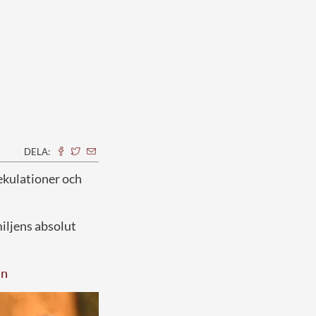
DELA:
pekulationer och
iljens absolut
en