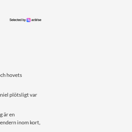
och hovets
niel plötsligt var
g är en
endern inom kort,