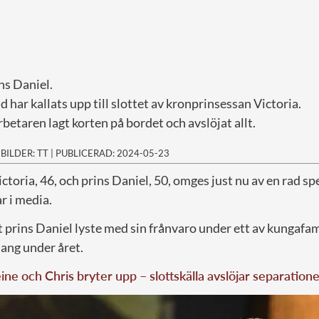
ins Daniel.
d har kallats upp till slottet av kronprinsessan Victoria.
betaren lagt korten på bordet och avslöjat allt.
|
BILDER: TT
|
PUBLICERAD: 2024-05-23
ctoria, 46, och prins Daniel, 50, omges just nu av en rad s
r i media.
 prins Daniel lyste med sin frånvaro under ett av kungafam
ang under året.
ne och Chris bryter upp – slottskälla avslöjar separation