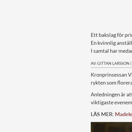
Ett bakslag för pr
En kvinnlig anställ
I samtal har medar
AV: GITTAN LARSSON
K
ronprinsessan Vi
rykten som florera
Anledningen är att
viktigaste evenem
LÄS MER:
Madelei