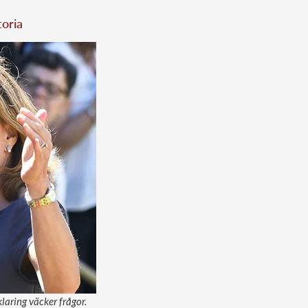
toria
laring väcker frågor.