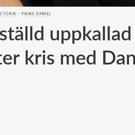
ICTORIA
–
PRINS DANIEL
ställd uppkallad t
ter kris med Dan