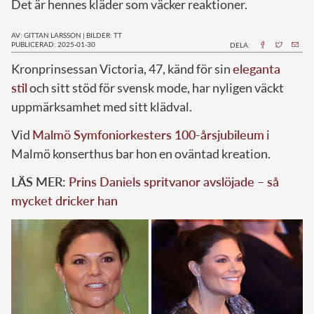
Det är hennes kläder som väcker reaktioner.
AV: GITTAN LARSSON
|
BILDER: TT
PUBLICERAD: 2025-01-30
DELA:
Kronprinsessan Victoria, 47, känd för sin
eleganta
stil
och sitt stöd för svensk mode, har nyligen väckt
uppmärksamhet med sitt klädval.
Vid
Malmö Symfoniorkesters 100-årsjubileum
i
Malmö konserthus bar hon en oväntad kreation.
LÄS MER:
Prins Daniels spritvanor avslöjade – så
mycket dricker han