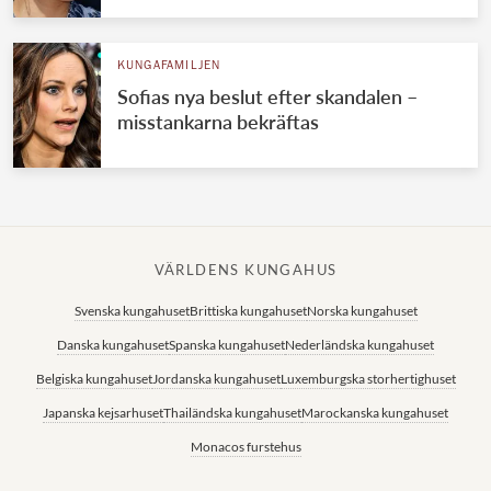
KUNGAFAMILJEN
Sofias nya beslut efter skandalen –
misstankarna bekräftas
VÄRLDENS KUNGAHUS
Svenska kungahuset
Brittiska kungahuset
Norska kungahuset
Danska kungahuset
Spanska kungahuset
Nederländska kungahuset
Belgiska kungahuset
Jordanska kungahuset
Luxemburgska storhertighuset
Japanska kejsarhuset
Thailändska kungahuset
Marockanska kungahuset
Monacos furstehus