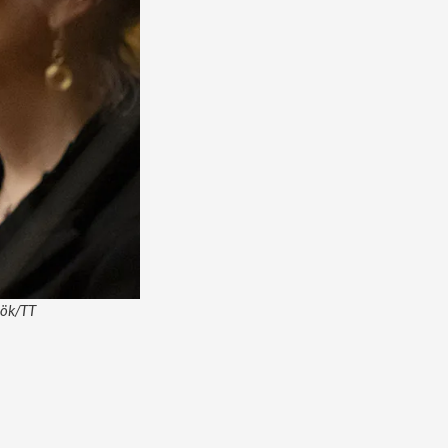
öök/TT