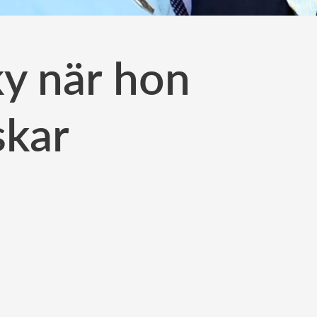
ky när hon
skar