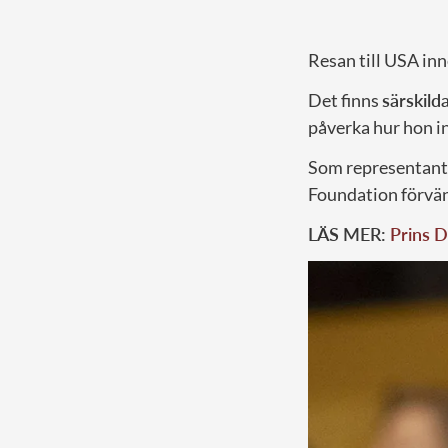
Resan till USA inn
Det finns
särskild
påverka hur hon i
Som representant 
Foundation förvä
LÄS MER:
Prins D