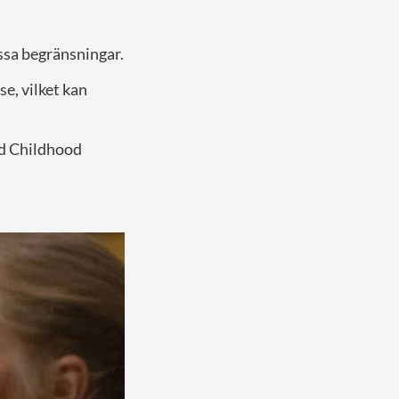
issa begränsningar.
e, vilket kan
ld Childhood