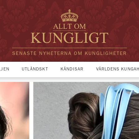
SENASTE NYHETERNA OM KUNGLIGHETER
LJEN
UTLÄNDSKT
KÄNDISAR
VÄRLDENS KUNGA