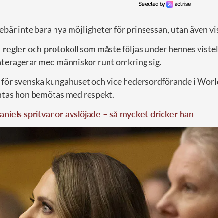
ebär inte bara nya möjligheter för prinsessan, utan även v
a regler och protokoll
som måste följas under hennes vistels
nteragerar med människor runt omkring sig.
för svenska kungahuset och vice hedersordförande i Wor
ntas hon bemötas med respekt.
aniels spritvanor avslöjade – så mycket dricker han