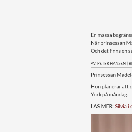
En massa begräns
När prinsessan Mad
Och det finns en s
AV: PETER HANSEN
|
B
Prinsessan Madele
Hon planerar att d
York på måndag.
LÄS MER:
Silvia 