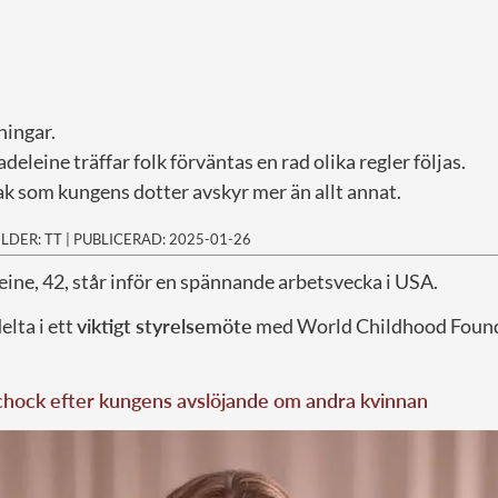
ningar.
eleine träffar folk förväntas en rad olika regler följas.
ak som kungens dotter avskyr mer än allt annat.
ILDER: TT
|
PUBLICERAD: 2025-01-26
ine, 42, står inför en spännande arbetsvecka i USA.
elta i ett
viktigt styrelsemöte
med World Childhood Foun
i chock efter kungens avslöjande om andra kvinnan