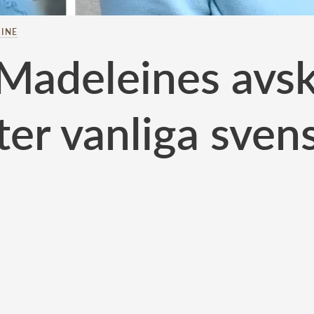
INE
 Madeleines avs
er vanliga sven