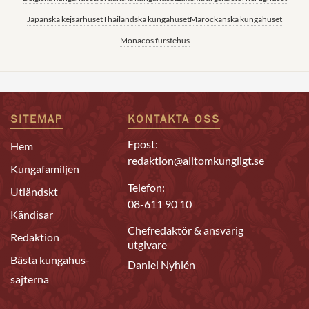
Japanska kejsarhuset
Thailändska kungahuset
Marockanska kungahuset
Monacos furstehus
SITEMAP
KONTAKTA OSS
Epost:
Hem
redaktion@alltomkungligt.se
Kungafamiljen
Telefon:
Utländskt
08-611 90 10
Kändisar
Chefredaktör & ansvarig
Redaktion
utgivare
Bästa kungahus-
Daniel Nyhlén
sajterna