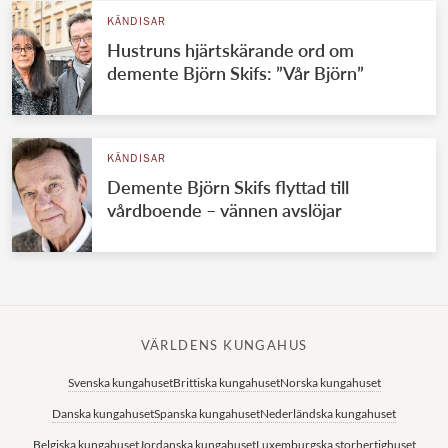
KÄNDISAR
Hustruns hjärtskärande ord om
demente Björn Skifs: ”Vår Björn”
KÄNDISAR
Demente Björn Skifs flyttad till
vårdboende – vännen avslöjar
VÄRLDENS KUNGAHUS
Svenska kungahuset
Brittiska kungahuset
Norska kungahuset
Danska kungahuset
Spanska kungahuset
Nederländska kungahuset
Belgiska kungahuset
Jordanska kungahuset
Luxemburgska storhertighuset