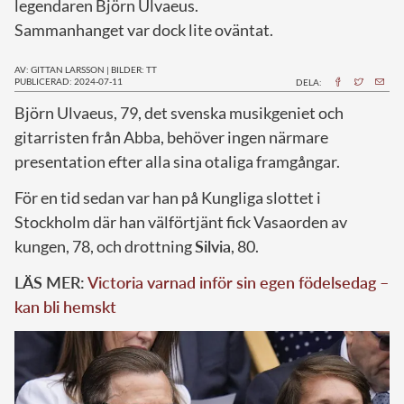
legendaren Björn Ulvaeus.
Sammanhanget var dock lite oväntat.
AV: GITTAN LARSSON
|
BILDER: TT
PUBLICERAD: 2024-07-11
DELA:
B
jörn Ulvaeus, 79, det svenska musikgeniet och
gitarristen från Abba, behöver ingen närmare
presentation efter alla sina otaliga framgångar.
För en tid sedan var han på Kungliga slottet i
Stockholm där han välförtjänt fick Vasaorden av
kungen, 78, och drottning
Silvia
, 80.
LÄS MER:
Victoria varnad inför sin egen födelsedag –
kan bli hemskt