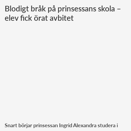
Blodigt bråk på prinsessans skola –
Norska kungahuset
elev fick örat avbitet
Danska kungahuset
Spanska kungahuset
Nederländska kungahuset
Belgiska kungahuset
Jordanska kungahuset
Luxemburgska storhertighuset
Japanska kejsarhuset
Thailändska kungahuset
Marockanska kungahuset
Monacos furstehus
Snart börjar prinsessan Ingrid Alexandra studera i