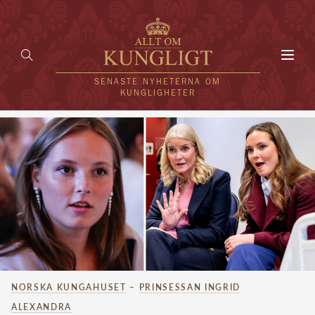
Toggl
navig
SENASTE NYHETERNA OM
KUNGLIGHETER
HEM
KUNGAFAMILJEN
UTLÄNDSKT
KÄNDISAR
VÄRLDENS KUNGAHUS
NORSKA KUNGAHUSET
–
PRINSESSAN INGRID
Svenska kungahuset
REDAKTION
ALEXANDRA
Brittiska kungahuset