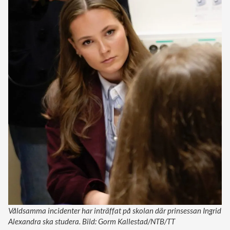
Våldsamma incidenter har inträffat på skolan där prinsessan Ingrid
Alexandra ska studera. Bild: Gorm Kallestad/NTB/TT