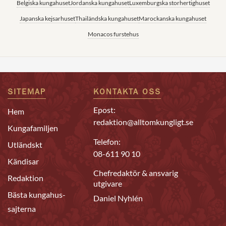
Belgiska kungahuset
Jordanska kungahuset
Luxemburgska storhertighuset
Japanska kejsarhuset
Thailändska kungahuset
Marockanska kungahuset
Monacos furstehus
SITEMAP
KONTAKTA OSS
Epost:
Hem
redaktion@alltomkungligt.se
Kungafamiljen
Telefon:
Utländskt
08-611 90 10
Kändisar
Chefredaktör & ansvarig
Redaktion
utgivare
Bästa kungahus-
Daniel Nyhlén
sajterna