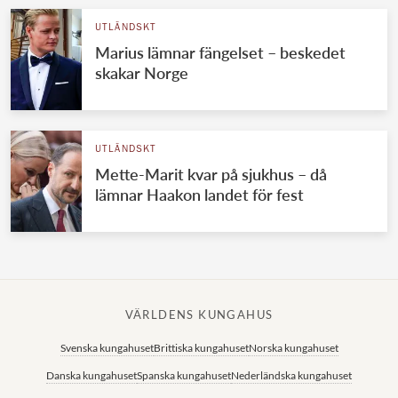
UTLÄNDSKT
Marius lämnar fängelset – beskedet
skakar Norge
UTLÄNDSKT
Mette-Marit kvar på sjukhus – då
lämnar Haakon landet för fest
VÄRLDENS KUNGAHUS
Svenska kungahuset
Brittiska kungahuset
Norska kungahuset
Danska kungahuset
Spanska kungahuset
Nederländska kungahuset