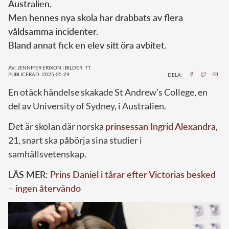
Australien.
Men hennes nya skola har drabbats av flera
våldsamma incidenter.
Bland annat fick en elev sitt öra avbitet.
AV: JENNIFER ERIXON
|
BILDER: TT
PUBLICERAD: 2025-05-29
DELA:
En otäck händelse skakade St Andrew’s College, en
del av University of Sydney, i Australien.
Det är skolan där norska
prinsessan Ingrid Alexandra
,
21, snart ska påbörja sina studier i
samhällsvetenskap.
LÄS MER:
Prins Daniel i tårar efter Victorias besked
– ingen återvändo