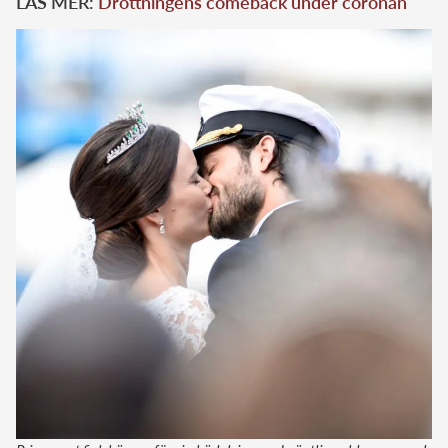
LÄS MER:
Drottningens comeback under coronan