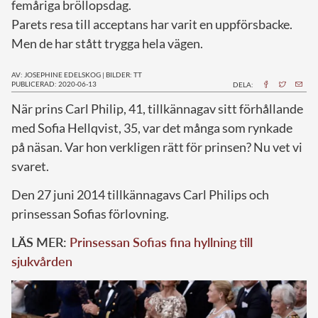
femåriga bröllopsdag.
Parets resa till acceptans har varit en uppförsbacke.
Men de har stått trygga hela vägen.
AV: JOSEPHINE EDELSKOG
|
BILDER: TT
PUBLICERAD: 2020-06-13
DELA:
N
är prins Carl Philip, 41, tillkännagav sitt förhållande
med Sofia Hellqvist, 35, var det många som rynkade
på näsan. Var hon verkligen rätt för prinsen? Nu vet vi
svaret.
Den 27 juni 2014 tillkännagavs Carl Philips och
prinsessan Sofias förlovning.
LÄS MER:
Prinsessan Sofias fina hyllning till
sjukvården