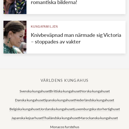
romantiska bilderna!
KUNGAFAMILJEN
Knivbeväpnad man närmade sig Victoria
– stoppades av vakter
VÄRLDENS KUNGAHUS
Svenska kungahuset
Brittiska kungahuset
Norska kungahuset
Danska kungahuset
Spanska kungahuset
Nederländska kungahuset
Belgiska kungahuset
Jordanska kungahuset
Luxemburgska storhertighuset
Japanska kejsarhuset
Thailändska kungahuset
Marockanska kungahuset
Monacos furstehus