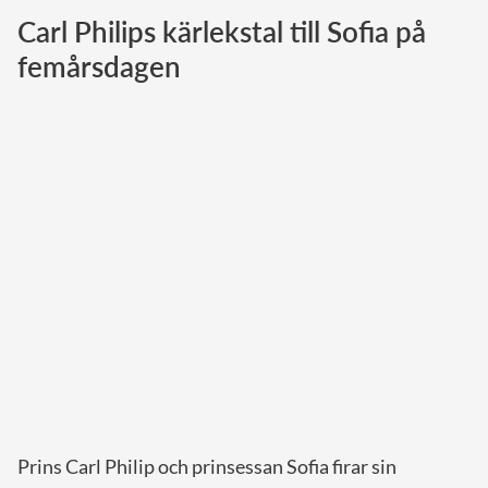
Carl Philips kärlekstal till Sofia på
Norska kungahuset
femårsdagen
Danska kungahuset
Spanska kungahuset
Nederländska kungahuset
Belgiska kungahuset
Jordanska kungahuset
Luxemburgska storhertighuset
Japanska kejsarhuset
Thailändska kungahuset
Marockanska kungahuset
Monacos furstehus
Prins Carl Philip och prinsessan Sofia firar sin