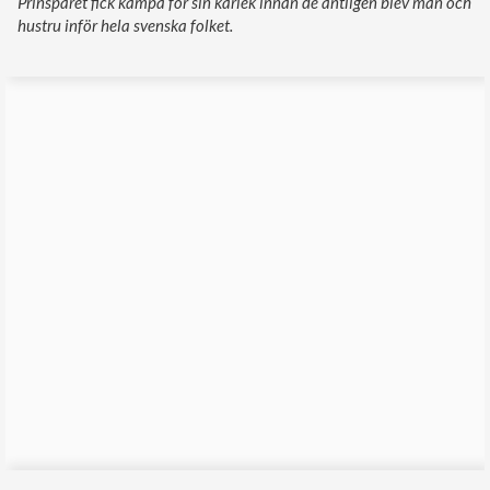
Prinsparet fick kämpa för sin kärlek innan de äntligen blev man och
hustru inför hela svenska folket.