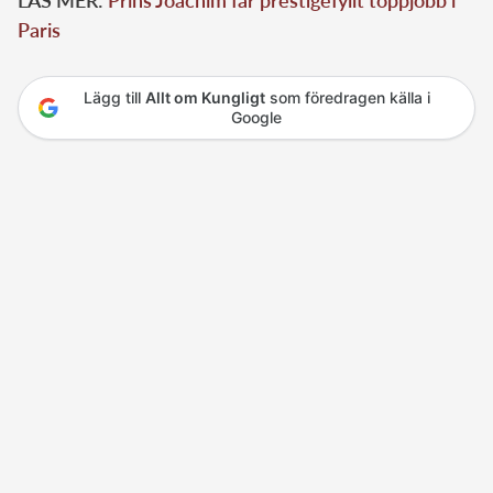
LÄS MER:
Prins Joachim får prestigefyllt toppjobb i
Paris
Lägg till
Allt om Kungligt
som föredragen källa i
Google